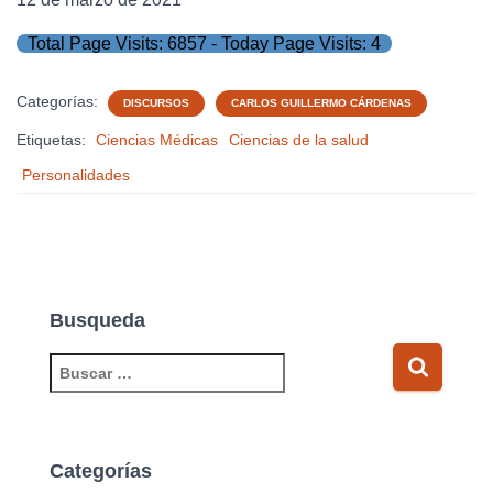
Total Page Visits: 6857 - Today Page Visits: 4
Categorías:
DISCURSOS
CARLOS GUILLERMO CÁRDENAS
Etiquetas:
Ciencias Médicas
Ciencias de la salud
Personalidades
Busqueda
B
u
s
c
a
Categorías
r