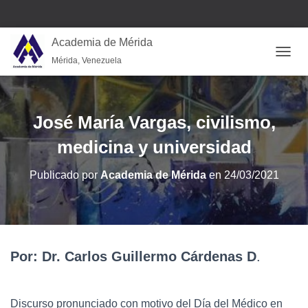
Academia de Mérida
Mérida, Venezuela
CAMB
José María Vargas, civilismo,
medicina y universidad
Publicado por
Academia de Mérida
en
24/03/2021
Por: Dr. Carlos Guillermo Cárdenas D
.
Discurso pronunciado con motivo del Día del Médico en