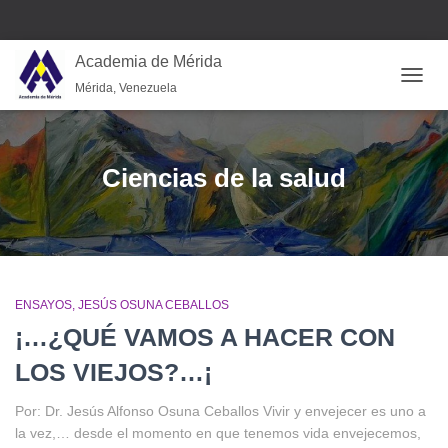
Academia de Mérida
Mérida, Venezuela
CAMB
Ciencias de la salud
ENSAYOS
JESÚS OSUNA CEBALLOS
¡…¿QUÉ VAMOS A HACER CON
LOS VIEJOS?…¡
Por: Dr. Jesús Alfonso Osuna Ceballos Vivir y envejecer es uno a
la vez,… desde el momento en que tenemos vida envejecemos,