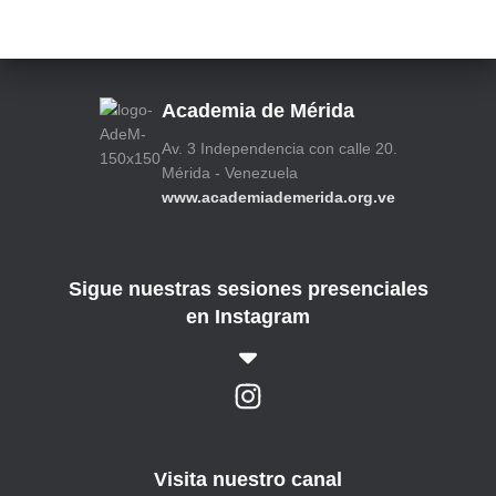
o
s
Academia de Mérida
Av. 3 Independencia con calle 20.
Mérida - Venezuela
www.academiademerida.org.ve
Sigue nuestras sesiones presenciales
en Instagram
Visita nuestro canal