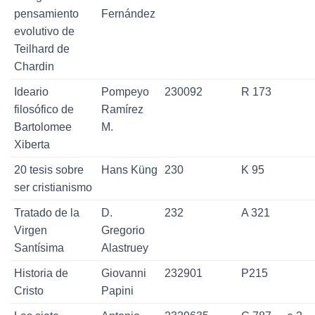
pensamiento
Fernández
evolutivo de
Teilhard de
Chardin
Ideario
Pompeyo
230092
R 173
filosófico de
Ramírez
Bartolomee
M.
Xiberta
20 tesis sobre
Hans Küng
230
K 95
ser cristianismo
Tratado de la
D.
232
A 321
Virgen
Gregorio
Santísima
Alastruey
Historia de
Giovanni
232901
P215
Cristo
Papini