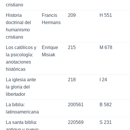
cristiano
Historia
Francis
209
H 551
doctrinal del
Hermans
humanismo
cristiano
Los católicos y
Enrique
215
M 678
la psicología:
Misiak
anotaciones
históricas
La iglesia ante
218
I 24
la gloria del
libertador
La biblia:
200561
B 582
latinoamericana
La santa biblia:
220569
S 231
antiguo y nuevo