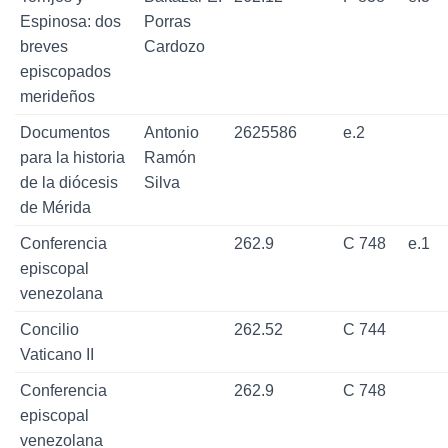
Espinosa: dos
Porras
breves
Cardozo
episcopados
merideños
Documentos
Antonio
2625586
e.2
para la historia
Ramón
de la diócesis
Silva
de Mérida
Conferencia
262.9
C 748
e.1
episcopal
venezolana
Concilio
262.52
C 744
Vaticano II
Conferencia
262.9
C 748
episcopal
venezolana