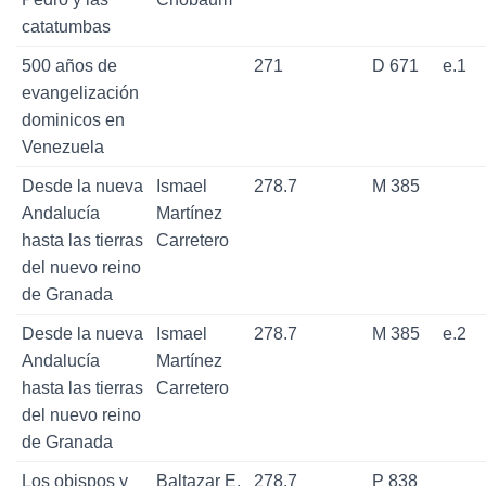
catatumbas
500 años de
271
D 671
e.1
evangelización
dominicos en
Venezuela
Desde la nueva
Ismael
278.7
M 385
Andalucía
Martínez
hasta las tierras
Carretero
del nuevo reino
de Granada
Desde la nueva
Ismael
278.7
M 385
e.2
Andalucía
Martínez
hasta las tierras
Carretero
del nuevo reino
de Granada
Los obispos y
Baltazar E.
278.7
P 838