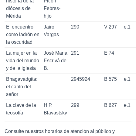
historia de la
Picón
diócesis de
Febres-
Mérida
hijo
El encuentro
Jairo
290
V 297
e.1
como ladrón en
Vargas
la oscuridad
La mujer en la
José María
291
E 74
vida del mundo
Escrivá de
y de la iglesia
B.
Bhagavadgita:
2945924
B 575
e.1
el canto del
señor
La clave de la
H.P.
299
B 627
e.1
teosofía
Blavastsky
Consulte nuestros horarios de atención al público y