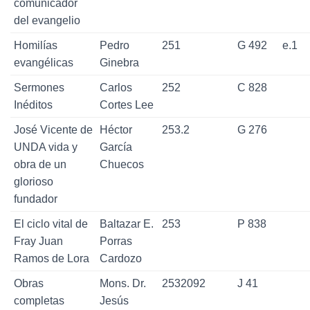
comunicador
del evangelio
Homilías
Pedro
251
G 492
e.1
evangélicas
Ginebra
Sermones
Carlos
252
C 828
Inéditos
Cortes Lee
José Vicente de
Héctor
253.2
G 276
UNDA vida y
García
obra de un
Chuecos
glorioso
fundador
El ciclo vital de
Baltazar E.
253
P 838
Fray Juan
Porras
Ramos de Lora
Cardozo
Obras
Mons. Dr.
2532092
J 41
completas
Jesús