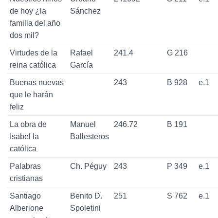
de hoy ¿la
Sánchez
familia del año
dos mil?
Virtudes de la
Rafael
241.4
G 216
reina católica
García
Buenas nuevas
243
B 928
e.1
que le harán
feliz
La obra de
Manuel
246.72
B 191
Isabel la
Ballesteros
católica
Palabras
Ch. Péguy
243
P 349
e.1
cristianas
Santiago
Benito D.
251
S 762
e.1
Alberione
Spoletini