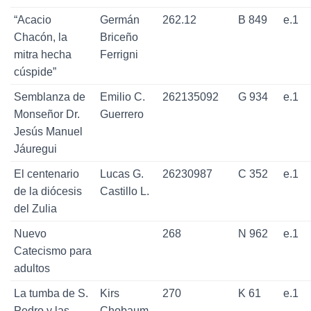
“Acacio
Germán
262.12
B 849
e.1
Chacón, la
Briceño
mitra hecha
Ferrigni
cúspide”
Semblanza de
Emilio C.
262135092
G 934
e.1
Monseñor Dr.
Guerrero
Jesús Manuel
Jáuregui
El centenario
Lucas G.
26230987
C 352
e.1
de la diócesis
Castillo L.
del Zulia
Nuevo
268
N 962
e.1
Catecismo para
adultos
La tumba de S.
Kirs
270
K 61
e.1
Pedro y las
Chobaum