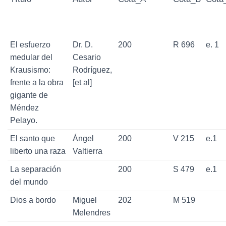
El esfuerzo
Dr. D.
200
R 696
e. 1
medular del
Cesario
Krausismo:
Rodríguez,
frente a la obra
[et al]
gigante de
Méndez
Pelayo.
El santo que
Ángel
200
V 215
e.1
liberto una raza
Valtierra
La separación
200
S 479
e.1
del mundo
Dios a bordo
Miguel
202
M 519
Melendres