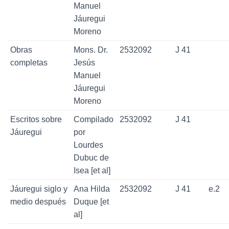
Manuel
Jáuregui
Moreno
Obras
Mons. Dr.
2532092
J 41
completas
Jesús
Manuel
Jáuregui
Moreno
Escritos sobre
Compilado
2532092
J 41
Jáuregui
por
Lourdes
Dubuc de
Isea [et al]
Jáuregui siglo y
Ana Hilda
2532092
J 41
e.2
medio después
Duque [et
al]