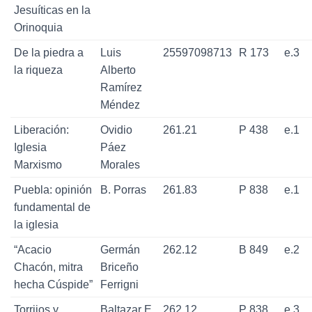
Jesuíticas en la
Orinoquia
De la piedra a
Luis
25597098713
R 173
e.3
la riqueza
Alberto
Ramírez
Méndez
Liberación:
Ovidio
261.21
P 438
e.1
Iglesia
Páez
Marxismo
Morales
Puebla: opinión
B. Porras
261.83
P 838
e.1
fundamental de
la iglesia
“Acacio
Germán
262.12
B 849
e.2
Chacón, mitra
Briceño
hecha Cúspide”
Ferrigni
Torrijos y
Baltazar E.
262.12
P 838
e.3