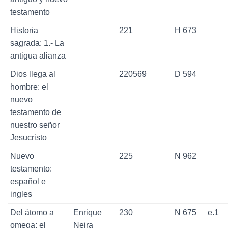
testamento
Historia
221
H 673
sagrada: 1.- La
antigua alianza
Dios llega al
220569
D 594
hombre: el
nuevo
testamento de
nuestro señor
Jesucristo
Nuevo
225
N 962
testamento:
español e
ingles
Del átomo a
Enrique
230
N 675
e.1
omega: el
Neira