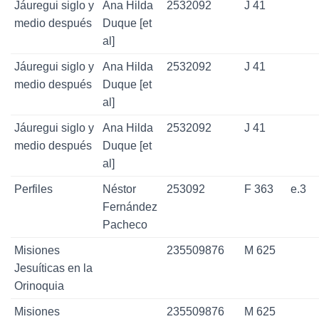
Jáuregui siglo y
Ana Hilda
2532092
J 41
medio después
Duque [et
al]
Jáuregui siglo y
Ana Hilda
2532092
J 41
medio después
Duque [et
al]
Jáuregui siglo y
Ana Hilda
2532092
J 41
medio después
Duque [et
al]
Perfiles
Néstor
253092
F 363
e.3
Fernández
Pacheco
Misiones
235509876
M 625
Jesuíticas en la
Orinoquia
Misiones
235509876
M 625