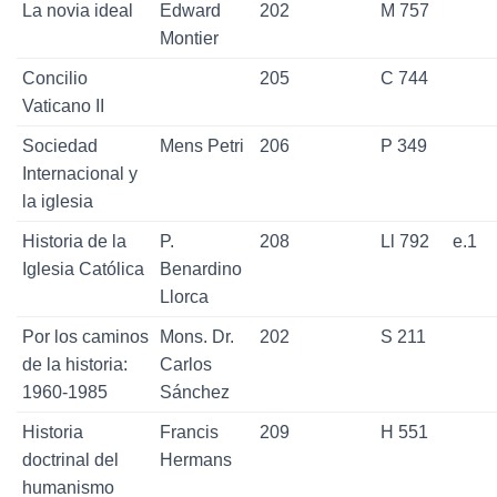
La novia ideal
Edward
202
M 757
Montier
Concilio
205
C 744
Vaticano II
Sociedad
Mens Petri
206
P 349
Internacional y
la iglesia
Historia de la
P.
208
Ll 792
e.1
Iglesia Católica
Benardino
Llorca
Por los caminos
Mons. Dr.
202
S 211
de la historia:
Carlos
1960-1985
Sánchez
Historia
Francis
209
H 551
doctrinal del
Hermans
humanismo