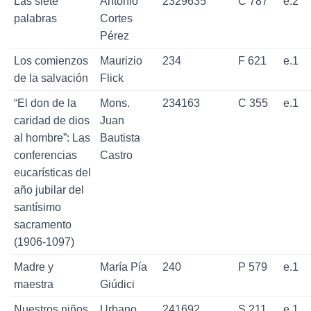
Las siete
Antonio
2329635
C 787
e.2
palabras
Cortes
Pérez
Los comienzos
Maurizio
234
F 621
e.1
de la salvación
Flick
“El don de la
Mons.
234163
C 355
e.1
caridad de dios
Juan
al hombre”: Las
Bautista
conferencias
Castro
eucarísticas del
año jubilar del
santísimo
sacramento
(1906-1097)
Madre y
María Pía
240
P 579
e.1
maestra
Giúdici
Nuestros niños
Urbano
241692
S 211
e.1