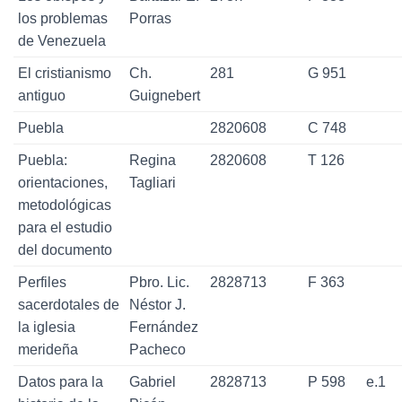
los problemas
Porras
de Venezuela
El cristianismo
Ch.
281
G 951
antiguo
Guignebert
Puebla
2820608
C 748
Puebla:
Regina
2820608
T 126
orientaciones,
Tagliari
metodológicas
para el estudio
del documento
Perfiles
Pbro. Lic.
2828713
F 363
sacerdotales de
Néstor J.
la iglesia
Fernández
merideña
Pacheco
Datos para la
Gabriel
2828713
P 598
e.1