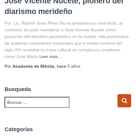
José Vicente Nucete, pionero del
diarismo merideño
Por: Lic. Ramón Sosa Pérez No es presuntuoso este título, al
contrario; es justo reivindicar a José Vicente Nucete como
precursor del diarismo periodístico en la ciudad, villa provinciana
de austeras costumbres monacales que a media centuria del
siglo XIX revelaba su traza cultural en conspicuos creadores
como José María
Leer más…
Por
Academia de Mérida
, hace
5 años
Busqueda
B
u
s
c
a
Categorías
r