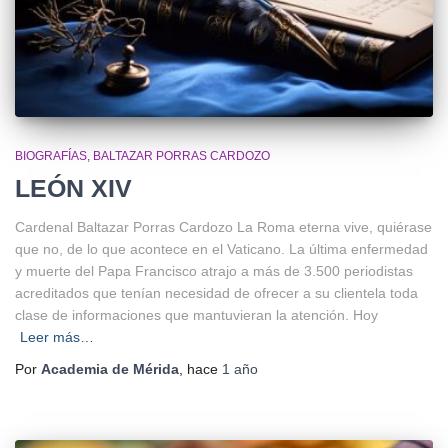
BIOGRAFÍAS
BALTAZAR PORRAS CARDOZO
LEÓN XIV
Cardenal Baltazar Porras Cardozo La Roma eterna vive, quiérase
que no, de lo que acontece en el Vaticano. La última enfermedad
y muerte del Papa Francisco atrajo a más de 3.500 periodistas
acreditados que tenían necesidad de ofrecer a su clientela toda
clase de informaciones que mantuvieran la atención. Hoy
Leer más…
Por
Academia de Mérida
, hace
1 año