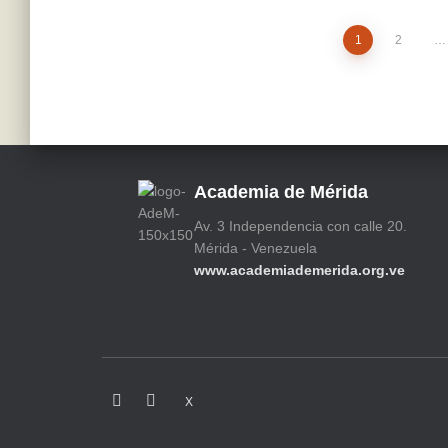
Paginación
1
2
…
de
entradas
Academia de Mérida
Av. 3 Independencia con calle 20.
Mérida - Venezuela
www.academiademerida.org.ve
X