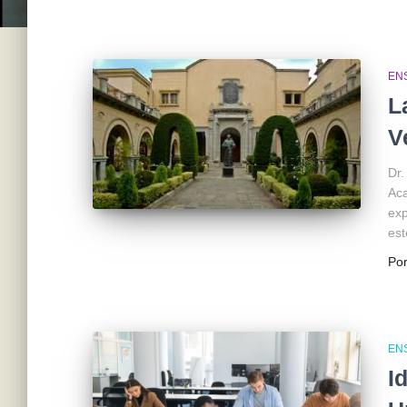
EN
L
V
Dr.
Aca
exp
est
Po
EN
I