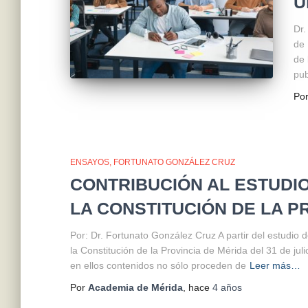
U
Dr.
de 
de 
pub
Po
ENSAYOS
FORTUNATO GONZÁLEZ CRUZ
CONTRIBUCIÓN AL ESTUDIO
LA CONSTITUCIÓN DE LA PR
Por: Dr. Fortunato González Cruz A partir del estudio
la Constitución de la Provincia de Mérida del 31 de juli
en ellos contenidos no sólo proceden de
Leer más…
Por
Academia de Mérida
, hace
4 años