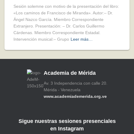
Sesión solemne con motivo de la presentación del libro:
«Los caminos de Francisco de Miranda». Autor:– Dr.
Ángel Nazco García. Miembro Correspondiente
Extranjero. Presentación: – Dr. Carlos Guillermo
Cárdenas. Miembro Correspondiente Estadal.
Intervención musical:– Grupo
Leer más…
Academia de Mérida
Av. 3 Independencia con calle 20.
Mérida - Venezuela
www.academiademerida.org.ve
Sigue nuestras sesiones presenciales
en Instagram