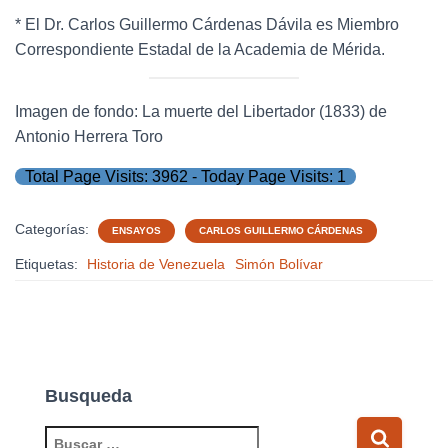
* El Dr. Carlos Guillermo Cárdenas Dávila es Miembro
Correspondiente Estadal de la Academia de Mérida.
Imagen de fondo: La muerte del Libertador (1833) de
Antonio Herrera Toro
Total Page Visits: 3962 - Today Page Visits: 1
Categorías:
ENSAYOS
CARLOS GUILLERMO CÁRDENAS
Etiquetas:
Historia de Venezuela
Simón Bolívar
Busqueda
B