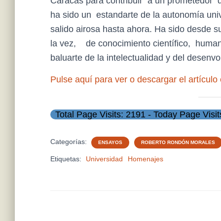
Caracas para contribuir a un prometedor d
ha sido un estandarte de la autonomía uni
salido airosa hasta ahora. Ha sido desde su
la vez, de conocimiento científico, humaníst
baluarte de la intelectualidad y del desenv
Pulse aquí para ver o descargar el
artículo
Total Page Visits: 2191 - Today Page Visit
Categorías:
ENSAYOS
ROBERTO RONDÓN MORALES
Etiquetas:
Universidad
Homenajes