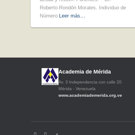
Roberto Rondón Morales. Individuo de
Número
Leer más…
Academia de Mérida
Av. 3 Independencia con calle 20.
Mérida - Venezuela
www.academiademerida.org.ve