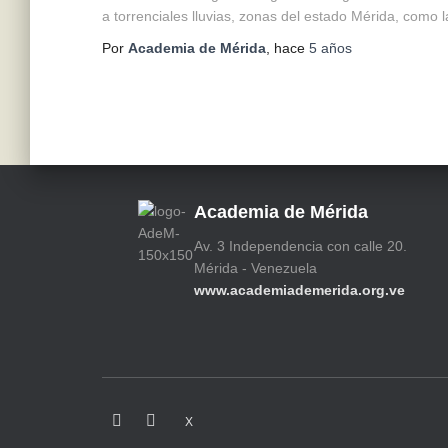
a torrenciales lluvias, zonas del estado Mérida, como l
Por
Academia de Mérida
, hace
5 años
Academia de Mérida
Av. 3 Independencia con calle 20.
Mérida - Venezuela
www.academiademerida.org.ve
X