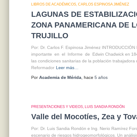
LIBROS DE ACADÉMICOS
CARLOS ESPINOSA JIMÉNEZ
LAGUNAS DE ESTABILIZACI
ZONA PANAMERICANA DE L
TRUJILLO
Por: Dr. Carlos F. Espinosa Jiménez INTRODUCCIÓ
importante en el Informe de Edwin Chadwick en 1842 
las condiciones sanitarias de la población trabajador
Reformador
Leer más…
Por
Academia de Mérida
, hace
5 años
PRESENTACIONES Y VIDEOS
LUIS SANDIA RONDÓN
Valle del Mocotíes, Zea y Tov
Por: Dr. Luis Sandia Rondón e Ing. Nerio Ramírez Foro 
escenario de riesgos hidrogeomorfológicos. Un análisi