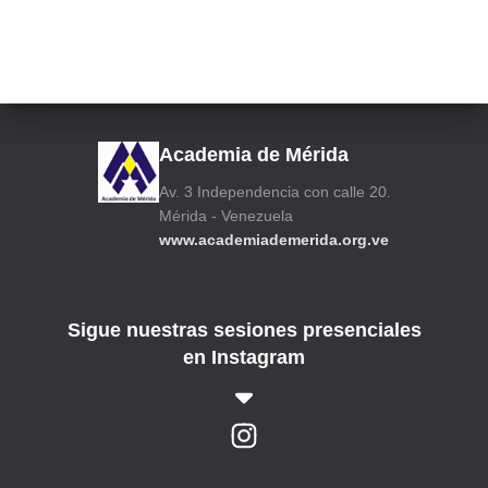
i
v
o
s
Academia de Mérida
Av. 3 Independencia con calle 20.
Mérida - Venezuela
www.academiademerida.org.ve
Sigue nuestras sesiones presenciales
en Instagram