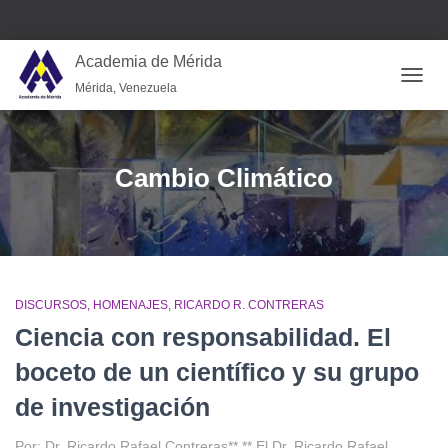
Academia de Mérida
Mérida, Venezuela
CAMB
Cambio Climático
DISCURSOS
HOMENAJES
RICARDO R. CONTRERAS
Ciencia con responsabilidad. El
boceto de un científico y su grupo
de investigación
Por: Dr. Ricardo Rafael Contreras** ** El Dr. Ricardo Rafael