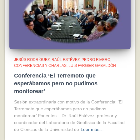
JESÚS RODRÍGUEZ
RAÚL ESTÉVEZ
PEDRO RIVERO
CONFERENCIAS Y CHARLAS
LUIS FARGIER GABALDÓN
Conferencia ‘El Terremoto que
esperábamos pero no pudimos
monitorear’
Sesión extraordinaria con motivo de la Conferencia: ‘El
Terremoto que esperábamos pero no pudimos
monitorear’ Ponentes:– Dr. Raúl Estévez, profesor y
coordinador del Laboratorio de Geofísica de la Facultad
de Ciencias de la Universidad de
Leer más…