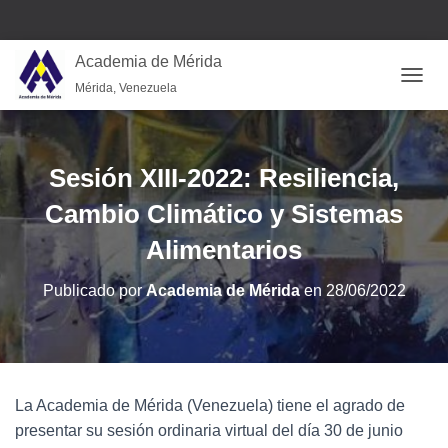
Academia de Mérida
Mérida, Venezuela
CAMB
Sesión XIII-2022: Resiliencia,
Cambio Climático y Sistemas
Alimentarios
Publicado por
Academia de Mérida
en
28/06/2022
La Academia de Mérida (Venezuela) tiene el agrado de
presentar su sesión ordinaria virtual del día 30 de junio