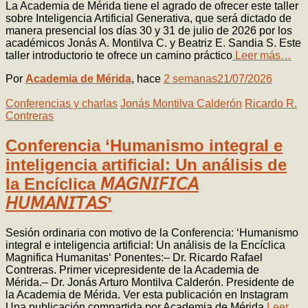
La Academia de Mérida tiene el agrado de ofrecer este taller
sobre Inteligencia Artificial Generativa, que será dictado de
manera presencial los días 30 y 31 de julio de 2026 por los
académicos Jonás A. Montilva C. y Beatriz E. Sandia S. Este
taller introductorio te ofrece un camino práctico
Leer más…
Por
Academia de Mérida
, hace
2 semanas
21/07/2026
Conferencias y charlas
Jonás Montilva Calderón
Ricardo R.
Contreras
Conferencia ‘Humanismo integral e
inteligencia artificial: Un análisis de
la Encíclica 𝘔𝘈𝘎𝘕𝘐𝘍𝘐𝘊𝘈
𝘏𝘜𝘔𝘈𝘕𝘐𝘛𝘈𝘚’
Sesión ordinaria con motivo de la Conferencia: ‘Humanismo
integral e inteligencia artificial: Un análisis de la Encíclica
Magnifica Humanitas‘ Ponentes:– Dr. Ricardo Rafael
Contreras. Primer vicepresidente de la Academia de
Mérida.– Dr. Jonás Arturo Montilva Calderón. Presidente de
la Academia de Mérida. Ver esta publicación en Instagram
Una publicación compartida por Academia de Mérida
Leer