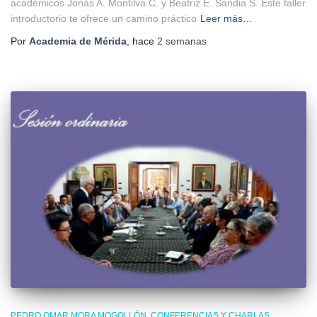
académicos Jonás A. Montilva C. y Beatriz E. Sandia S. Este taller
introductorio te ofrece un camino práctico
Leer más…
Por
Academia de Mérida
, hace
2 semanas
PEDRO OMAR MORA MOGOLLÓN
CONFERENCIAS Y CHARLAS