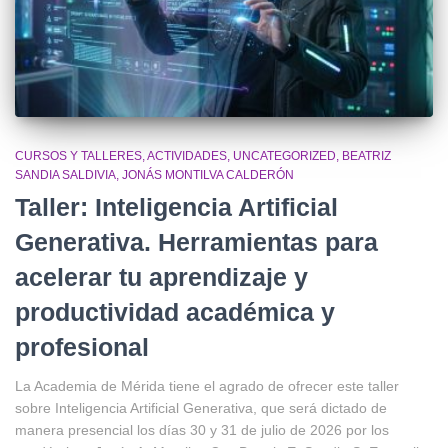
CURSOS Y TALLERES
ACTIVIDADES
UNCATEGORIZED
BEATRIZ
SANDIA SALDIVIA
JONÁS MONTILVA CALDERÓN
Taller: Inteligencia Artificial
Generativa. Herramientas para
acelerar tu aprendizaje y
productividad académica y
profesional
La Academia de Mérida tiene el agrado de ofrecer este taller
sobre Inteligencia Artificial Generativa, que será dictado de
manera presencial los días 30 y 31 de julio de 2026 por los