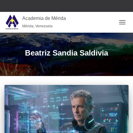
Academia de Mérida
Mérida, Venezuela
CAMB
Beatriz Sandia Saldivia