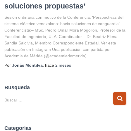
soluciones propuestas’
Sesión ordinaria con motivo de la Conferencia: ‘Perspectivas del
sistema eléctrico venezolano: hacia soluciones de vanguardia’
Conferencista:– MSc. Pedro Omar Mora Mogollón, Profesor de la
Facultad de Ingeniería, ULA. Coordinador:– Dr. Beatriz Elena
Sandia Saldivia, Miembro Correspondiente Estadal. Ver esta
publicación en Instagram Una publicación compartida por
Academia de Mérida (@academiademerida)
Por
Jonás Montilva
, hace
2 meses
Busqueda
B
Buscar …
u
s
c
a
Categorías
r