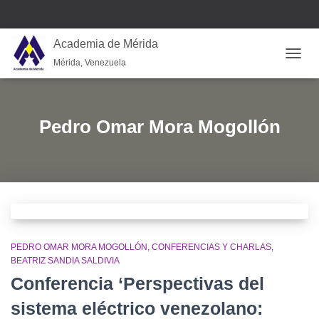
Academia de Mérida
Mérida, Venezuela
CAMB
Pedro Omar Mora Mogollón
PEDRO OMAR MORA MOGOLLÓN
CONFERENCIAS Y CHARLAS
BEATRIZ SANDIA SALDIVIA
Conferencia ‘Perspectivas del
sistema eléctrico venezolano: