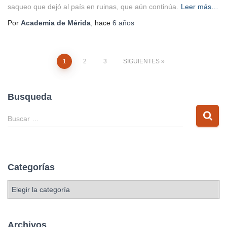
saqueo que dejó al país en ruinas, que aún continúa.
Leer más…
Por
Academia de Mérida
, hace
6 años
Paginación
1
2
3
SIGUIENTES
de
Busqueda
entradas
B
Buscar …
u
s
c
a
Categorías
r
:
C
a
t
e
Archivos