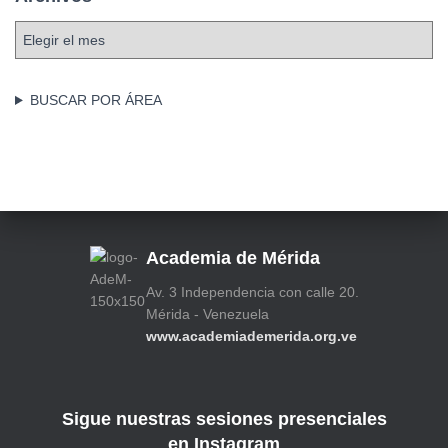
g
o
A
r
r
í
c
a
h
BUSCAR POR ÁREA
s
i
v
o
s
Academia de Mérida
Av. 3 Independencia con calle 20.
Mérida - Venezuela
www.academiademerida.org.ve
Sigue nuestras sesiones presenciales
en Instagram