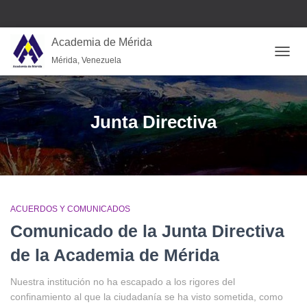
Academia de Mérida
Mérida, Venezuela
CAMB
Junta Directiva
ACUERDOS Y COMUNICADOS
Comunicado de la Junta Directiva
de la Academia de Mérida
Nuestra institución no ha escapado a los rigores del
confinamiento al que la ciudadanía se ha visto sometida, como