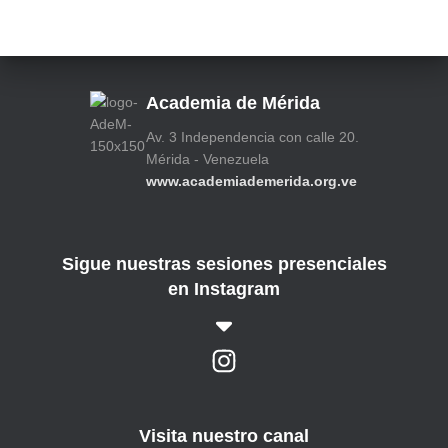
o
s
Academia de Mérida
Av. 3 Independencia con calle 20.
Mérida - Venezuela
www.academiademerida.org.ve
Sigue nuestras sesiones presenciales
en Instagram
Visita nuestro canal