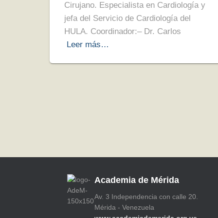
Cirujano. Especialista en Cardiología y
jefa del Servicio de Cardiología del
HULA. Coordinador:– Dr. Carlos
Leer más…
Academia de Mérida
Av. 3 Independencia con calle 20.
Mérida - Venezuela