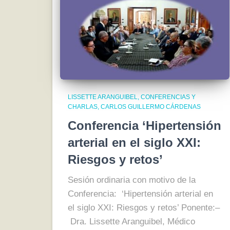
LISSETTE ARANGUIBEL
CONFERENCIAS Y
CHARLAS
CARLOS GUILLERMO CÁRDENAS
Conferencia ‘Hipertensión
arterial en el siglo XXI:
Riesgos y retos’
Sesión ordinaria con motivo de la
Conferencia: ‘Hipertensión arterial en
el siglo XXI: Riesgos y retos’ Ponente:–
Dra. Lissette Aranguibel, Médico