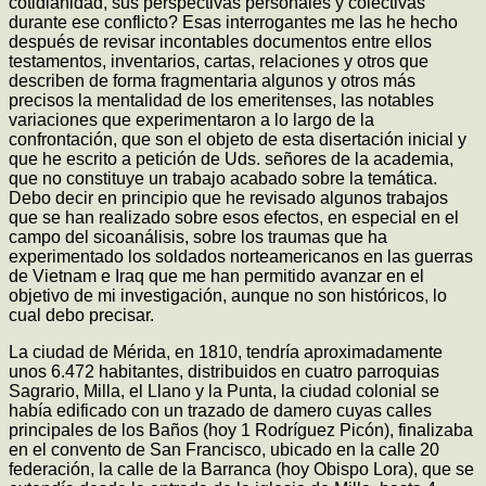
cotidianidad, sus perspectivas personales y colectivas
durante ese conflicto? Esas interrogantes me las he hecho
después de revisar incontables documentos entre ellos
testamentos, inventarios, cartas, relaciones y otros que
describen de forma fragmentaria algunos y otros más
precisos la mentalidad de los emeritenses, las notables
variaciones que experimentaron a lo largo de la
confrontación, que son el objeto de esta disertación inicial y
que he escrito a petición de Uds. señores de la academia,
que no constituye un trabajo acabado sobre la temática.
Debo decir en principio que he revisado algunos trabajos
que se han realizado sobre esos efectos, en especial en el
campo del sicoanálisis, sobre los traumas que ha
experimentado los soldados norteamericanos en las guerras
de Vietnam e Iraq que me han permitido avanzar en el
objetivo de mi investigación, aunque no son históricos, lo
cual debo precisar.
La ciudad de Mérida, en 1810, tendría aproximadamente
unos 6.472 habitantes, distribuidos en cuatro parroquias
Sagrario, Milla, el Llano y la Punta, la ciudad colonial se
había edificado con un trazado de damero cuyas calles
principales de los Baños (hoy 1 Rodríguez Picón), finalizaba
en el convento de San Francisco, ubicado en la calle 20
federación, la calle de la Barranca (hoy Obispo Lora), que se