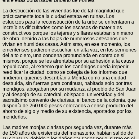
entre ellas doña Isabel Briceño de Fornés.
La destrucción de las viviendas fue de tal magnitud que
prácticamente toda la ciudad estaba en ruinas. Los
esfuerzos para la reconstrucción de la urbe se enfrentaron a
increíbles dificultades como los escasos de materiales
constructivos porque los tejares y sillares estaban sin mano
de obra, debido a las bajas de numerosos artesanos que
vivían en humildes casas. Asimismo, en ese momento, los
emeritenses pudieron escuchar, en alta voz, en los sermones
del alto clero, una condena pronunciada en contra de sí
mismos, porque se les afrentaba por su adhesión a la causa
republicana, al extremo que los canónigos quería impedir
reedificar la ciudad, como se colegía de los informes que
rindieron, quienes describían a Mérida como una ciudad
destruida, sin fuerzas para continuar, habitada solo por tres
mendigos, abogaban por su mudanza al pueblo de San Juan
y al despojo de su catedral, obispado, universidad y del
sacratísimo convento de clarisas, el banco de la colonia, que
disponía de 260.000 pesos colocados a censo producto del
ahorro de siglo y medio de su existencia, aportados por los
merideños.
Las madres monjas clarisas por segunda vez, durante más
de 150 años de existencia del monasterio, habían salido de
su clausura, debido a los daños causados por el sismo en el