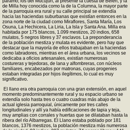
páramo; los del Mucujún, al presente la cuesta de Belén, y la
de Milla hoy conocida como la de la Columna, la mayor parte
de la parroquia era rural y su calle principal se extendía
hacia las haciendas suburbanas que existían entonces en la
zona norte de la ciudad como Miraflores, Santa María, Los
Osuna, La Hechicera, La Liria, La Isla y Santa Ana. Milla era
habitada por 175 blancos, 1.099 mestizos, 20 indios, 658
mulatos, 5 negros libres y 37 esclavos. La preponderancia
de la población mestiza y mulata es evidente, pero hay que
destacar que la mayoría de ellos trabajaban en la haciendas
como labradores, mientras en el área urbana, los vecinos se
dedicaba a oficios artesanales, existían numerosas
costureras y tejedoras, de lana y alfombreras, con núcleos
familiares, encabezados por matronas, cuyas progenies
estaban integradas por hijos ilegítimos, lo cual es muy
significativo.
El llano era otra parroquia con una gran extensión, en aquel
momento predominantemente rural y su espacio urbano se
extendía solo hasta tres o cuatro cuadras más abajo de la
actual iglesia parroquial, únicamente por tres calles
longitudinales y allí ya había edificaciones de tapia y teja,
muy amplias con corrales y huertas que se dilataban hasta la
ribera del río Albarregas. El Llano estaba poblado por 181
blancos, 1376 mestizos, la población mestiza más numerosa