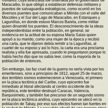
militares, cuya avanzada fue ordenada por el gobernador de
Maracaibo, lo que obligó a establecer defensas militares y
puestos de salvaguardia estratégicos, como ocurrió en los
diversos puentes que comunicaban a Mérida con el valle del
Mocotíes y el Sur del Lago de Maracaibo, en Estanques y
Lagunillas, en donde estuvo Marcos Barela, como militar
quien dinamitó los puentes. El desconocimiento de la ideas
independentistas entre la población, en general, se
evidencia en la actitud de su esposa María Salas quien
apoyó a su marido, como una mujer de la época y recibió
una carta, que le dijeron debía remitir a la Lagunillas, al
cuartel de su esposo y así lo hizo, la carta era una proclama
realista y ella fue apresada, cuando le preguntaron porque lo
había hecho dijo que no sabía leer, como la mayoría de la
población de entonces.
Sin embargo, las faz cruel de la guerra no sería vista por los
emeritenses, sino a principios de 1812, aquel 25 de marzo,
dos terribles sismos estremecieron a Venezuela, el primero
en la placa tectónica del Caribe, cuyo epicentro fue
inmediato al litoral afectando al centro occidente de la
república, este temblor destruyó Caracas, Valencia,
Barquisimeto, y también fue precursor de un segundo sismo
en la placa tectónica andina, cuyo epicentro se ubicó en la
población de Tabay, por eso sus efectos fueron tan fuertes en