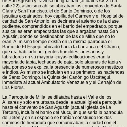
de San Agustín y traviesa de Igualdad (actuales Av. 3 con
calle 22), asimismo ahí se ubicaban los conventos de Santa
Clara y San Francisco, el de Santo Domingo, o de los
jesuitas expatriados, hoy capilla del Carmen y el Hospital de
caridad de San Antonio, es decir era el asiento de la clase
pudiente, comprendidos en el barrio del empedrado, porque
sus calles eran empedradas las que alargaban hasta San
Agustín, donde se deslindaban de las de Milla que no lo
eran. Al mismo tiempo existía en la misma parroquia el
Barrio de El Espejo, ubicado hacia la barranca del Chama,
que era habitado por gentes humildes, artesanos y
labradores en su mayoría, cuyas edificaciones eran la
mayoría de tapia, techadas de paja, solo algunas de tapia y
teja, por eso se explica la presencia de numerosos mestizos
e indios. Asimismo se incluían en su perímetro las haciendas
de Santo Domingo, la Quinta del Canónigo Uzcátegui,
inmediata al actual Ambulatorio Venezuela y el Cerrajón de
Las Flores.
La Parroquia de Milla, se dilataba hasta el Valle de los
Alisares y solo era urbana desde la actual iglesia parroquial
hasta el convento de San Agustín (actual iglesia de La
Tercera), incluía el barrio del Mucujún que sería la parroquia
de Belén y en su espacio se habían construido los dos
caminos de herradura que comunicaban la ciudad con el