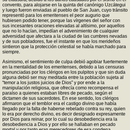
convento, para alojarse en la quinta del canónigo Uzcátegui
y luego fueron enviadas al pueblo de San Juan, cuyo tránsito
representó para los emeritenses el peor augurio que
hubiesen podido tener, porque las vírgenes del señor con
sus incesantes oraciones elevadas al altísimo, por aquellos
que no lo hacían, impedían el advenimiento de cualquier
adversidad que afectara a la ciudad de las cumbres nevadas
y de sus pobladores, fue el instante en que los merideños
sintieron que la protección celestial se había marchado para
siempre.
Asimismo, el sentimiento de culpa debió agobiar fuertemente
en la mentalidad de los emeritenses, debido a las censuras
pronunciadas por los clérigos en los pulpitos y que sin duda
alguna debió ser muy meditada entre la población sujeta al
“temor a los justos juicios de Dios” y por ende a la
manipulación religiosa, que ofrecía como recompensa el
paraíso a quienes estaban libres de pecado, según el
dictamen de sus sacerdotes. En ese sentido, los clérigos
afirmaron que el temblor era el castigo divino que había
llegado por la falta de haberse rebelado contra su rey, quien
lo era por derecho divino, es decir designado expresamente
por Dios para reinar, por lo cual su desobediencia era la
desobediencia a Dios y por ello se hallaban en pecado
mortal y por tanto eran merecedores de esa condena.