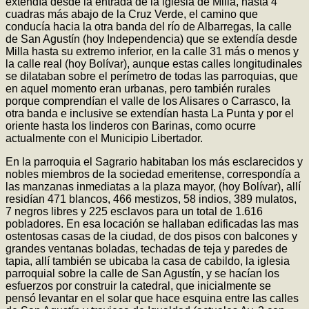
extendía desde la entrada de la iglesia de Milla, hasta 4
cuadras más abajo de la Cruz Verde, el camino que
conducía hacia la otra banda del río de Albarregas, la calle
de San Agustín (hoy Independencia) que se extendía desde
Milla hasta su extremo inferior, en la calle 31 más o menos y
la calle real (hoy Bolívar), aunque estas calles longitudinales
se dilataban sobre el perímetro de todas las parroquias, que
en aquel momento eran urbanas, pero también rurales
porque comprendían el valle de los Alisares o Carrasco, la
otra banda e inclusive se extendían hasta La Punta y por el
oriente hasta los linderos con Barinas, como ocurre
actualmente con el Municipio Libertador.
En la parroquia el Sagrario habitaban los más esclarecidos y
nobles miembros de la sociedad emeritense, correspondía a
las manzanas inmediatas a la plaza mayor, (hoy Bolívar), allí
residían 471 blancos, 466 mestizos, 58 indios, 389 mulatos,
7 negros libres y 225 esclavos para un total de 1.616
pobladores. En esa locación se hallaban edificadas las mas
ostentosas casas de la ciudad, de dos pisos con balcones y
grandes ventanas boladas, techadas de teja y paredes de
tapia, allí también se ubicaba la casa de cabildo, la iglesia
parroquial sobre la calle de San Agustín, y se hacían los
esfuerzos por construir la catedral, que inicialmente se
pensó levantar en el solar que hace esquina entre las calles