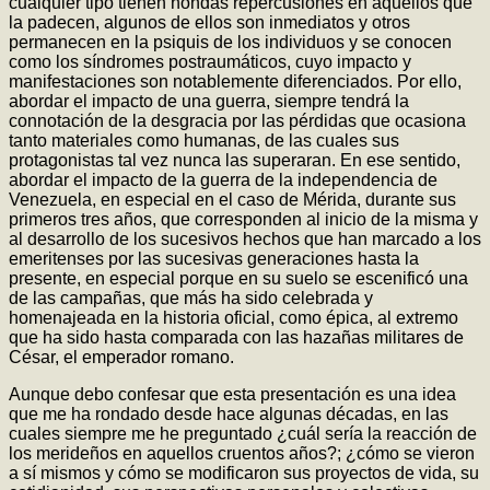
cualquier tipo tienen hondas repercusiones en aquellos que
la padecen, algunos de ellos son inmediatos y otros
permanecen en la psiquis de los individuos y se conocen
como los síndromes postraumáticos, cuyo impacto y
manifestaciones son notablemente diferenciados. Por ello,
abordar el impacto de una guerra, siempre tendrá la
connotación de la desgracia por las pérdidas que ocasiona
tanto materiales como humanas, de las cuales sus
protagonistas tal vez nunca las superaran. En ese sentido,
abordar el impacto de la guerra de la independencia de
Venezuela, en especial en el caso de Mérida, durante sus
primeros tres años, que corresponden al inicio de la misma y
al desarrollo de los sucesivos hechos que han marcado a los
emeritenses por las sucesivas generaciones hasta la
presente, en especial porque en su suelo se escenificó una
de las campañas, que más ha sido celebrada y
homenajeada en la historia oficial, como épica, al extremo
que ha sido hasta comparada con las hazañas militares de
César, el emperador romano.
Aunque debo confesar que esta presentación es una idea
que me ha rondado desde hace algunas décadas, en las
cuales siempre me he preguntado ¿cuál sería la reacción de
los merideños en aquellos cruentos años?; ¿cómo se vieron
a sí mismos y cómo se modificaron sus proyectos de vida, su