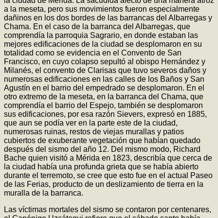
la ciudad de Mérida. La sacudida afectó de una manera atroz
a la meseta, pero sus movimientos fueron especialmente
dañinos en los dos bordes de las barrancas del Albarregas y
Chama. En el caso de la barranca del Albarregas, que
comprendía la parroquia Sagrario, en donde estaban las
mejores edificaciones de la ciudad se desplomaron en su
totalidad como se evidencia en el Convento de San
Francisco, en cuyo colapso sepultó al obispo Hernández y
Milanés, el convento de Clarisas que tuvo severos daños y
numerosas edificaciones en las calles de los Baños y San
Agustín en el barrio del empedrado se desplomaron. En el
otro extremo de la meseta, en la barranca del Chama, que
comprendía el barrio del Espejo, también se desplomaron
sus edificaciones, por esa razón Sievers, expresó en 1885,
que aun se podía ver en la parte este de la ciudad,
numerosas ruinas, restos de viejas murallas y patios
cubiertos de exuberante vegetación que habían quedado
después del sismo del año 12. Del mismo modo, Richard
Bache quien visitó a Mérida en 1823, describía que cerca de
la ciudad había una profunda grieta que se había abierto
durante el terremoto, se cree que esto fue en el actual Paseo
de las Ferias, producto de un deslizamiento de tierra en la
muralla de la barranca.
Las víctimas mortales del sismo se contaron por centenares,