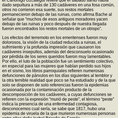
el Canónigo Uzcátegui refiere que el sábado santo había
dado sepultura a más de 130 cadáveres en una fosa común,
otros no corrieron esa suerte, sus restos mortales
permanecieron debajo de las ruinas, como afirma Bache al
señalar que “muchos de esos antiguos moradores yacen
debajo de las ruinas y poco después de nuestra llegada
fueron encontrados los restos mortales de un obispo”.
Los efectos del terremoto en los emeritenses fueron muy
dolorosos, la visión de la ciudad reducida a ruinas, el
sufrimiento y la profunda impresión que causaron los
cadáveres insepultos, además del desconsuelo ocasionado
por pérdida de los seres queridos fueron muy lamentables.
Por ello, el luto de la población fue un sentimiento colectivo,
en especial para las mujeres que habían perdido sus hijos
en el sismo, los libros parroquiales refieren numerosas
defunciones de párvulos en los días siguientes al temblor y
la otra temible realidad que poco se ha estudiado y de la que
solo se disponen de solo referencias fueron la epidemias
ocasionada por la contaminación producto de la
descomposición de los cadáveres, a cuyas defunciones se
refieren con la expresión “murió de peste”, el término “peste”
indica la presencia de una enfermedad contagiosa,
desconocemos cual sería, se sabe que 1817, hubo una
epidemia de viruela de la que murieron numerosas personas