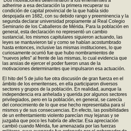
Dos motivaciones determinaron a los emeritenses a
adherirse a esa declaración la primera recuperar su
condición de capital provincial de la que había sido
despojada en 1682, con su debido rango y preeminencia y la
segunda declarar universidad propiamente al Real Colegio
Seminario de los Caballeros de Mérida. Para la población en
general, esta declaración no representó un cambio
sustancial, los mismos capitulares siguieron actuando, las
leyes se mantuvieron tal y como se habían acostumbrado
hasta entonces, inclusive las mismas instituciones, lo que
curiosamente ocurrió fue que hubo nombramientos de
“nuevos jefes” al frente de las mismas, lo cual evidencia que
las ansias de ejercer el poder fueron unas de la
motivaciones determinantes que impulsaron esa actuación.
El hito del 5 de julio fue otra discusión de gran fuerza en el
ámbito de los emeritenses, en ella participaron diversos
sectores y grupos de la población. En realidad, aunque la
independencia era anhelada y querida por algunos sectores
privilegiados, pero en la población, en general, se carecía
del conocimiento de lo que ese hecho representaba para sí
mismos y de sus consecuencias. En efecto, las posibilidades
de un enfrentamiento violento parecían muy lejanas y se
juzgaba que poco les habría de afectar. Esa apreciación
cambió cuando Mérida, fue amenazada por las fuerzas