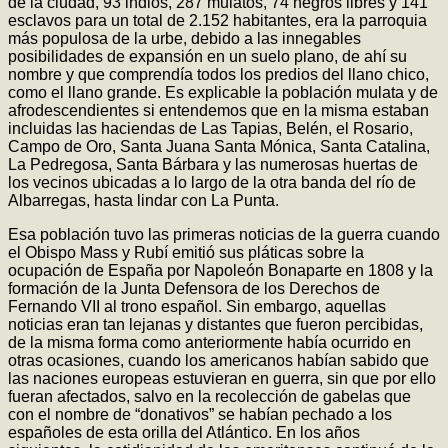
de la ciudad, 93 indios, 287 mulatos, 74 negros libres y 141
esclavos para un total de 2.152 habitantes, era la parroquia
más populosa de la urbe, debido a las innegables
posibilidades de expansión en un suelo plano, de ahí su
nombre y que comprendía todos los predios del llano chico,
como el llano grande. Es explicable la población mulata y de
afrodescendientes si entendemos que en la misma estaban
incluidas las haciendas de Las Tapias, Belén, el Rosario,
Campo de Oro, Santa Juana Santa Mónica, Santa Catalina,
La Pedregosa, Santa Bárbara y las numerosas huertas de
los vecinos ubicadas a lo largo de la otra banda del río de
Albarregas, hasta lindar con La Punta.
Esa población tuvo las primeras noticias de la guerra cuando
el Obispo Mass y Rubí emitió sus pláticas sobre la
ocupación de España por Napoleón Bonaparte en 1808 y la
formación de la Junta Defensora de los Derechos de
Fernando VII al trono español. Sin embargo, aquellas
noticias eran tan lejanas y distantes que fueron percibidas,
de la misma forma como anteriormente había ocurrido en
otras ocasiones, cuando los americanos habían sabido que
las naciones europeas estuvieran en guerra, sin que por ello
fueran afectados, salvo en la recolección de gabelas que
con el nombre de “donativos” se habían pechado a los
españoles de esta orilla del Atlántico. En los años