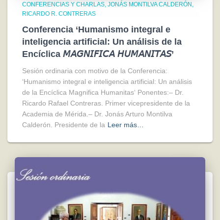
CONFERENCIAS Y CHARLAS
JONÁS MONTILVA CALDERÓN
RICARDO R. CONTRERAS
Conferencia ‘Humanismo integral e
inteligencia artificial: Un análisis de la
Encíclica 𝘔𝘈𝘎𝘕𝘐𝘍𝘐𝘊𝘈 𝘏𝘜𝘔𝘈𝘕𝘐𝘛𝘈𝘚’
Sesión ordinaria con motivo de la Conferencia:
‘Humanismo integral e inteligencia artificial: Un análisis
de la Encíclica Magnifica Humanitas‘ Ponentes:– Dr.
Ricardo Rafael Contreras. Primer vicepresidente de la
Academia de Mérida.– Dr. Jonás Arturo Montilva
Calderón. Presidente de la
Leer más…