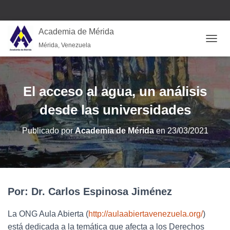
Academia de Mérida
Mérida, Venezuela
CAMB
El acceso al agua, un análisis
desde las universidades
Publicado por
Academia de Mérida
en
23/03/2021
Por: Dr. Carlos Espinosa Jiménez
La ONG Aula Abierta (
http://aulaabiertavenezuela.org/
)
está dedicada a la temática que afecta a los Derechos