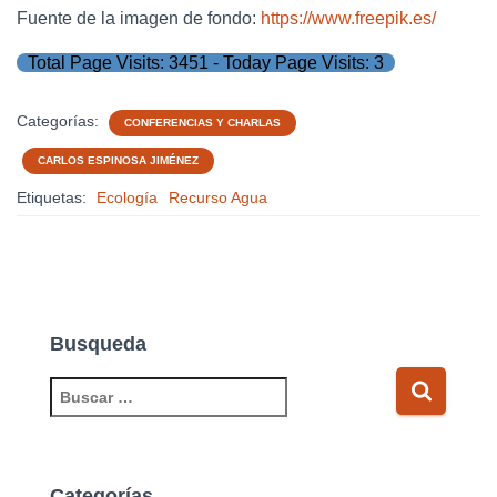
Fuente de la imagen de fondo:
https://www.freepik.es/
Total Page Visits: 3451 - Today Page Visits: 3
Categorías:
CONFERENCIAS Y CHARLAS
CARLOS ESPINOSA JIMÉNEZ
Etiquetas:
Ecología
Recurso Agua
Busqueda
B
u
s
c
a
Categorías