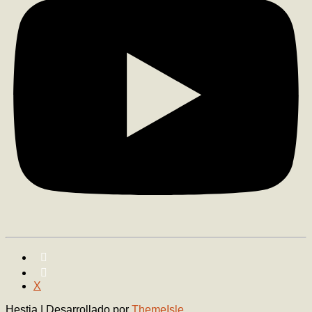
X
Hestia | Desarrollado por
ThemeIsle