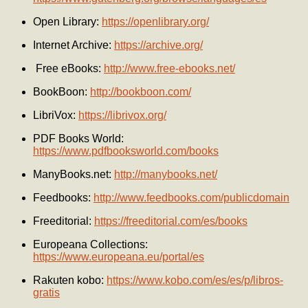
Open Library:
https://openlibrary.org/
Internet Archive:
https://archive.org/
Free eBooks:
http://www.free-ebooks.net/
BookBoon:
http://bookboon.com/
LibriVox:
https://librivox.org/
PDF Books World:
https://www.pdfbooksworld.com/books
ManyBooks.net:
http://manybooks.net/
Feedbooks:
http://www.feedbooks.com/publicdomain
Freeditorial:
https://freeditorial.com/es/books
Europeana Collections:
https://www.europeana.eu/portal/es
Rakuten kobo:
https://www.kobo.com/es/es/p/libros-
gratis