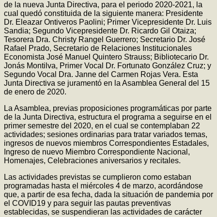
de la nueva Junta Directiva, para el periodo 2020-2021, la
cual quedó constituida de la siguiente manera: Presidente
Dr. Eleazar Ontiveros Paolini; Primer Vicepresidente Dr. Luis
Sandia; Segundo Vicepresidente Dr. Ricardo Gil Otaiza;
Tesorera Dra. Christy Rangel Guerrero; Secretario Dr. José
Rafael Prado, Secretario de Relaciones Institucionales
Economista José Manuel Quintero Strauss; Bibliotecario Dr.
Jonás Montilva, Primer Vocal Dr. Fortunato González Cruz; y
Segundo Vocal Dra. Janne del Carmen Rojas Vera. Esta
Junta Directiva se juramentó en la Asamblea General del 15
de enero de 2020.
La Asamblea, previas proposiciones programáticas por parte
de la Junta Directiva, estructura el programa a seguirse en el
primer semestre del 2020, en el cual se contemplaban 22
actividades; sesiones ordinarias para tratar variados temas,
ingresos de nuevos miembros Correspondientes Estadales,
Ingreso de nuevo Miembro Correspondiente Nacional,
Homenajes, Celebraciones aniversarios y recitales.
Las actividades previstas se cumplieron como estaban
programadas hasta el miércoles 4 de marzo, acordándose
que, a partir de esa fecha, dada la situación de pandemia por
el COVID19 y para seguir las pautas preventivas
establecidas, se suspendieran las actividades de carácter