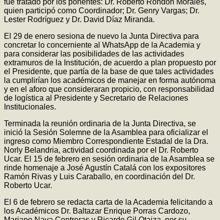
fue tratado por los ponentes: Dr. Roberto Rondón Morales,
quien participó como Coordinador; Dr. Genry Vargas; Dr.
Lester Rodríguez y Dr. David Díaz Miranda.
El 29 de enero sesiona de nuevo la Junta Directiva para
concretar lo concerniente al WhatsApp de la Academia y
para considerar las posibilidades de las actividades
extramuros de la Institución, de acuerdo a plan propuesto por
el Presidente, que partía de la base de que tales actividades
la cumplirían los académicos de manejar en forma autónoma
y en el aforo que consideraran propicio, con responsabilidad
de logística al Presidente y Secretario de Relaciones
Institucionales.
Terminada la reunión ordinaria de la Junta Directiva, se
inició la Sesión Solemne de la Asamblea para oficializar el
ingreso como Miembro Correspondiente Estadal de la Dra.
Norly Belandria, actividad coordinada por el Dr. Roberto
Ucar. El 15 de febrero en sesión ordinaria de la Asamblea se
rinde homenaje a José Agustín Catalá con los expositores
Ramón Rivas y Luis Caraballo, en coordinación del Dr.
Roberto Ucar.
El 6 de febrero se redacta carta de la Academia felicitando a
los Académicos Dr. Baltazar Enrique Porras Cardozo,
Mariano Nava Contreras y Ricardo Gil Otaiza, por su