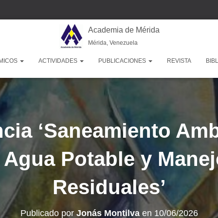
Academia de Mérida
Mérida, Venezuela
MICOS
ACTIVIDADES
PUBLICACIONES
REVISTA
BIB
cia ‘Saneamiento Amb
 Agua Potable y Mane
Residuales’
Publicado por
Jonás Montilva
en
10/06/2026