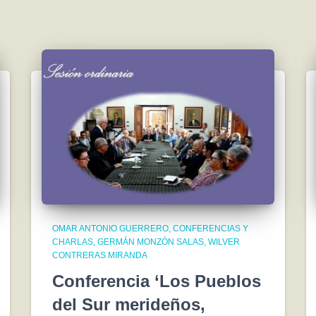
OMAR ANTONIO GUERRERO
CONFERENCIAS Y
CHARLAS
GERMÁN MONZÓN SALAS
WILVER
CONTRERAS MIRANDA
Conferencia ‘Los Pueblos
del Sur merideños,