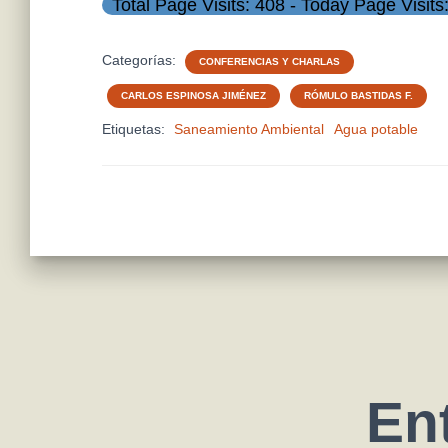
Total Page Visits: 408 - Today Page Visits
Categorías:
CONFERENCIAS Y CHARLAS
CARLOS ESPINOSA JIMÉNEZ
RÓMULO BASTIDAS F.
Etiquetas:
Saneamiento Ambiental
Agua potable
En