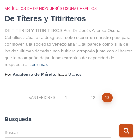
ARTÍCULOS DE OPINIÓN
JESÚS OSUNA CEBALLOS
De Títeres y Titiriteros
DE TÍTERES Y TITIRITEROS Por: Dr. Jesús Alfonso Osuna
Ceballos ¿Cuál otra desgracia debe ocurrir en nuestro país para
conmover a la sociedad venezolana?…tal parece como si la de
las dos últimas décadas nos hubiera arropado junto con el horror
que la acompaña dejándonos carentes de capacidad de
respuesta a
Leer más…
Por
Academia de Mérida
, hace
8 años
Paginación
ANTERIORES
1
…
12
13
de
Busqueda
entradas
B
Buscar …
u