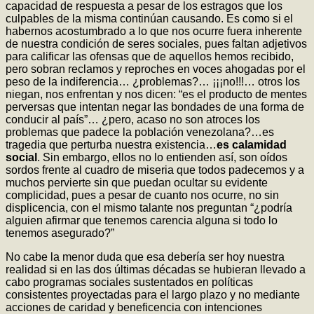
capacidad de respuesta a pesar de los estragos que los
culpables de la misma continúan causando. Es como si el
habernos acostumbrado a lo que nos ocurre fuera inherente
de nuestra condición de seres sociales, pues faltan adjetivos
para calificar las ofensas que de aquellos hemos recibido,
pero sobran reclamos y reproches en voces ahogadas por el
peso de la indiferencia… ¿problemas?… ¡¡¡no!!!… otros los
niegan, nos enfrentan y nos dicen: “es el producto de mentes
perversas que intentan negar las bondades de una forma de
conducir al país”… ¿pero, acaso no son atroces los
problemas que padece la población venezolana?…es
tragedia que perturba nuestra existencia…
es calamidad
social
. Sin embargo, ellos no lo entienden así, son oídos
sordos frente al cuadro de miseria que todos padecemos y a
muchos pervierte sin que puedan ocultar su evidente
complicidad, pues a pesar de cuanto nos ocurre, no sin
displicencia, con el mismo talante nos preguntan “¿podría
alguien afirmar que tenemos carencia alguna si todo lo
tenemos asegurado?”
No cabe la menor duda que esa debería ser hoy nuestra
realidad si en las dos últimas décadas se hubieran llevado a
cabo programas sociales sustentados en políticas
consistentes proyectadas para el largo plazo y no mediante
acciones de caridad y beneficencia con intenciones