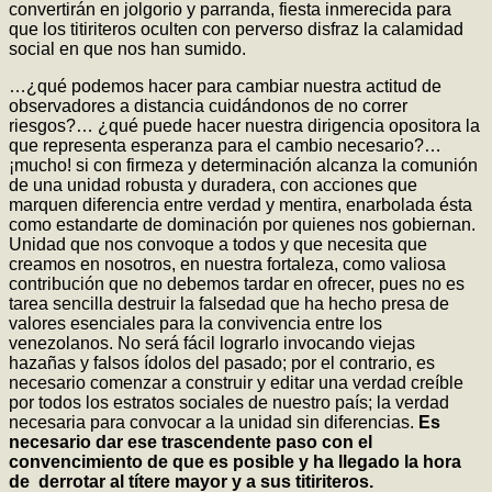
convertirán en jolgorio y parranda, fiesta inmerecida para
que los titiriteros oculten con perverso disfraz la calamidad
social en que nos han sumido.
…¿qué podemos hacer para cambiar nuestra actitud de
observadores a distancia cuidándonos de no correr
riesgos?… ¿qué puede hacer nuestra dirigencia opositora la
que representa esperanza para el cambio necesario?…
¡mucho! si con firmeza y determinación alcanza la comunión
de una unidad robusta y duradera, con acciones que
marquen diferencia entre verdad y mentira, enarbolada ésta
como estandarte de dominación por quienes nos gobiernan.
Unidad que nos convoque a todos y que necesita que
creamos en nosotros, en nuestra fortaleza, como valiosa
contribución que no debemos tardar en ofrecer, pues no es
tarea sencilla destruir la falsedad que ha hecho presa de
valores esenciales para la convivencia entre los
venezolanos. No será fácil lograrlo invocando viejas
hazañas y falsos ídolos del pasado; por el contrario, es
necesario comenzar a construir y editar una verdad creíble
por todos los estratos sociales de nuestro país; la verdad
necesaria para convocar a la unidad sin diferencias.
Es
necesario dar ese trascendente paso con el
convencimiento de que es posible y ha llegado la hora
de derrotar al títere mayor y a sus titiriteros.