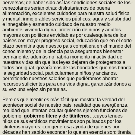
perversas; de haber sido así las condiciones sociales de los
venezolanos serían otras: disfrutaríamos de buena
alimentación, excelentes cuidados para nuestra salud física
y mental, inmejorables servicios públicos: agua y salubridad
e innegable y esmerado cuidado de nuestro medio
ambiente, vivienda digna, protección de niños y adultos
mayores con políticas envidiables por cualesquiera de los
países con mayor progreso social, educación que en el corto
plazo permitiría que nuestro país compitiera en el mundo del
conocimiento y de la ciencia para asegurarnos bienestar
permanente, además no habría momento ni actividad de
nuestras vidas sin que las leyes dejaran de protegernos a
todos por igual, gozaríamos de las bondades que nos brinda
la seguridad social, particularmente niños y ancianos,
permitiendo nuestros salarios que pudiéramos ahorrar
recursos suficientes para una vida digna, garantizándonos a
su vez una vejez sin penurias.
Pero es que mentir es más fácil que mostrar la verdad del
acontecer social de nuestro país, realidad que avergüenza,
realidad que intentan ocultar quienes ejercen funciones de
gobierno:
gobierno títere y de titiriteros
…cuyos tenues
hilos de sus erráticos movimientos son pulsados por los
titiriteros mayores, con generosa ayuda de quienes por
décadas han sabido esconder lo que en esencia son: tiranía