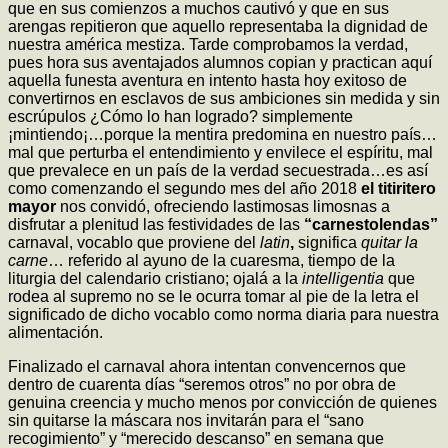
que en sus comienzos a muchos cautivó y que en sus
arengas repitieron que aquello representaba la dignidad de
nuestra américa mestiza. Tarde comprobamos la verdad,
pues hora sus aventajados alumnos copian y practican aquí
aquella funesta aventura en intento hasta hoy exitoso de
convertirnos en esclavos de sus ambiciones sin medida y sin
escrúpulos ¿Cómo lo han logrado? simplemente
¡mintiendo¡…porque la mentira predomina en nuestro país…
mal que perturba el entendimiento y envilece el espíritu, mal
que prevalece en un país de la verdad secuestrada…es así
como comenzando el segundo mes del año 2018
el titiritero
mayor
nos convidó, ofreciendo lastimosas limosnas a
disfrutar a plenitud las festividades de las
“carnestolendas”
carnaval, vocablo que proviene del
latin
,
significa
quitar la
carne
… referido al ayuno de la cuaresma, tiempo de la
liturgia del calendario cristiano; ojalá a la
intelligentia
que
rodea al supremo no se le ocurra tomar al pie de la letra el
significado de dicho vocablo como norma diaria para nuestra
alimentación.
Finalizado el carnaval ahora intentan convencernos que
dentro de cuarenta días “seremos otros” no por obra de
genuina creencia y mucho menos por convicción de quienes
sin quitarse la máscara nos invitarán para el “sano
recogimiento” y “merecido descanso” en semana que