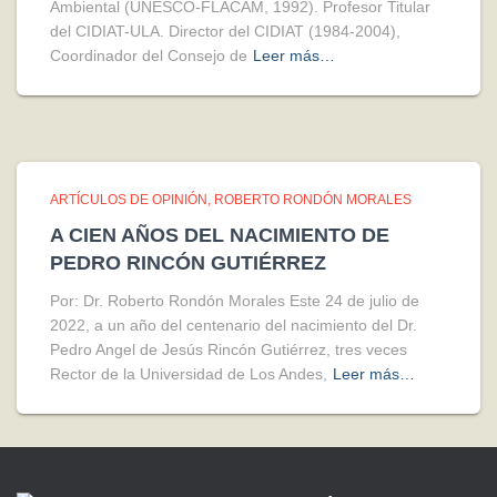
Ambiental (UNESCO-FLACAM, 1992). Profesor Titular
del CIDIAT-ULA. Director del CIDIAT (1984-2004),
Coordinador del Consejo de
Leer más…
ARTÍCULOS DE OPINIÓN
ROBERTO RONDÓN MORALES
A CIEN AÑOS DEL NACIMIENTO DE
PEDRO RINCÓN GUTIÉRREZ
Por: Dr. Roberto Rondón Morales Este 24 de julio de
2022, a un año del centenario del nacimiento del Dr.
Pedro Angel de Jesús Rincón Gutiérrez, tres veces
Rector de la Universidad de Los Andes,
Leer más…