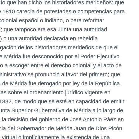
 lo que han dicho los historiadores merideños: que
e 1810 carecía de potestades o competencias para
olonial español o indiano, o para reformar
; que tampoco era esa Junta una autoridad
) o una autoridad declarada en rebeldía.
igación de los historiadores merideños de que el
e Mérida fue desconocido por el Poder Ejecutivo
o a escoger entre el derecho colonial y el acto de
inistrativo se pronunció a favor del primero; que
a de Mérida fue derogado por ley de la República
as sobre el ordenamiento jurídico vigente en
1832, de modo que se esté en capacidad de emitir
a Junta Superior Gubernativa de Mérida a lo largo de
e la decisión del gobierno de José Antonio Páez en
cia del Gobernador de Mérida Juan de Dios Picón
irtual o implícitamente la existencia de una