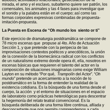
mirada, el amo y el esclavo, subalterno quiere ser patrón, los
comensales, los animales y las 4 fases para investigar que
el sonido y la palabra están en el cuerpo; así como las
formas corporales expresivas combinadas de propuesta-
imitación-propuesta.
La Puesta en Escena de “Oh mundo los siento or ti”
Este ejercicio de dramaturgia postdramática se compone de
78 micro escenas que propuse al 4to. Año de Actuación
Sección 1, y que pretende con la peripecia de las
improvisaciones contextos poéticos y anecdóticos, la unión
de la conexión de la biomecánica radical con los conflictos
de un naturalismo extremo donde opera él, ella, nosotros en
escenas básicas que requieren el talento del actor en la
composición de situaciones imaginarias como exige William
Layton en su método “Por qué,
Trampolín
del Actor”. “
Oh
mundo
” pretende un acercamiento a la noción de lo
postdramático en la forma de entender la realidad de la
existencia cotidiana. Es la búsqueda de una forma desde el
cuerpo, la acción y el entorno de situaciones en el espacio
de laboratorio como prácticas heterológicas para descentrar
la hegemonía del relato teatral convencional. Es la
búsqueda deliberada de una forma libre continua, afilada y
desconcertante que nos permita comprendernos a cada