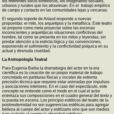
los referentes socio-simbólicos, los imaginarios sociales,
urbanos y rurales que los atraviesan. En el trabajo empírico
de campo y contacto en las comunidades lejas y cercanas.
El segundo soporte de Artaud responde a nuevas
propuestas: el mito, los arquetipos y la metafísica. Este teatro
se propone como meta proyectar sobre las escenas
inconscientes y arquetípicas situaciones conflictivas del
hombre, tal como se presenta en los mitos y leyendas, sin
prestar atención a la estricta lógica y las convenciones,
exponiendo el sufrimiento y la conflictividad psíquica en su
actual y desnuda crueldad.
La Antropología Teatral
Para Eugenia Barba la dramaturgia del actor en la era
científica es la creación de un propio material de trabajo
concretado en partituras físicas y vocales de extrema
precisión técnica que requiere estar animadas por impulsos
y asociaciones interiores. En el caso del espectáculo, este
concepto se entiende como el modo en el cual el actor
entrelaza sus composiciones en el cuadro general del texto y
la puesta en escena. Los principio estéticos del teatro de la
postmodernidad no son sugerencias estéticas para agregar
belleza al cuerpo del actor y estilizarlo sino que son medios
para quitarle al cuerpo la obviedad cotidiana.