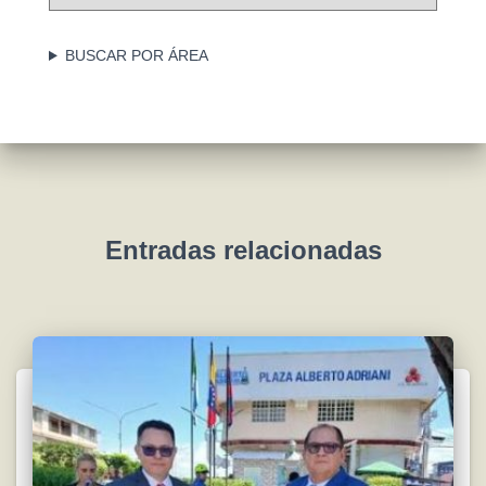
r
í
c
a
h
BUSCAR POR ÁREA
s
i
v
o
s
Entradas relacionadas