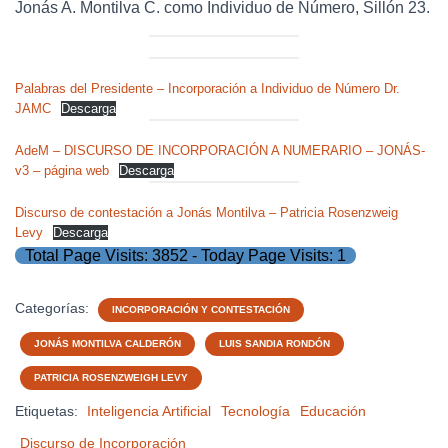
Jonás A. Montilva C. como Individuo de Número, Sillón 23.
Palabras del Presidente – Incorporación a Individuo de Número Dr.
JAMC
Descarga
AdeM – DISCURSO DE INCORPORACIÓN A NUMERARIO – JONÁS-
v3 – página web
Descarga
Discurso de contestación a Jonás Montilva – Patricia Rosenzweig
Levy
Descarga
Total Page Visits: 3852 - Today Page Visits: 1
Categorías:
INCORPORACIÓN Y CONTESTACIÓN
JONÁS MONTILVA CALDERÓN
LUIS SANDIA RONDÓN
PATRICIA ROSENZWEIGH LEVY
Etiquetas:
Inteligencia Artificial
Tecnología
Educación
Discurso de Incorporación