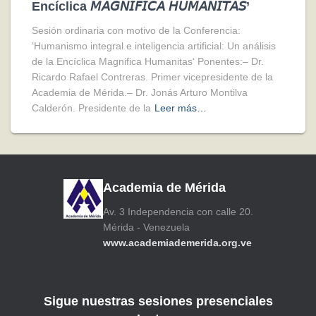
Encíclica 𝘔𝘈𝘎𝘕𝘐𝘍𝘐𝘊𝘈 𝘏𝘜𝘔𝘈𝘕𝘐𝘛𝘈𝘚’
Sesión ordinaria con motivo de la Conferencia:
‘Humanismo integral e inteligencia artificial: Un análisis
de la Encíclica Magnifica Humanitas‘ Ponentes:– Dr.
Ricardo Rafael Contreras. Primer vicepresidente de la
Academia de Mérida.– Dr. Jonás Arturo Montilva
Calderón. Presidente de la
Leer más…
Academia de Mérida
Av. 3 Independencia con calle 20.
Mérida - Venezuela
www.academiademerida.org.ve
Sigue nuestras sesiones presenciales