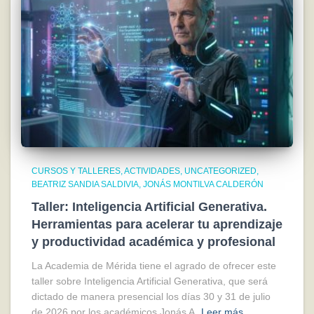
CURSOS Y TALLERES
ACTIVIDADES
UNCATEGORIZED
BEATRIZ SANDIA SALDIVIA
JONÁS MONTILVA CALDERÓN
Taller: Inteligencia Artificial Generativa.
Herramientas para acelerar tu aprendizaje
y productividad académica y profesional
La Academia de Mérida tiene el agrado de ofrecer este
taller sobre Inteligencia Artificial Generativa, que será
dictado de manera presencial los días 30 y 31 de julio
de 2026 por los académicos Jonás A.
Leer más…