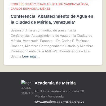
CONFERENCIAS Y CHARLAS
BEATRIZ SANDIA SALDIVIA
CARLOS ESPINOSA JIMÉNEZ
Conferencia ‘Abastecimiento de Agua en
la Ciudad de Mérida, Venezuela’
Sesión ordinaria con motivo de presentar la
Conferencia: ‘Abastecimiento de Agua en la Ciudad de
Mérida, Venezuela’ Ponente:– Dr. Carlos F. Espinoza
Jiménez, Miembro Correspondiente Estadal y Miembro
Correspondiente de la ANIH-VE. Coordinadora:– Dra.
Beatriz
Leer más…
Academia de Mérida
Av. 3 Independencia con calle 20.
Mérida - Venezuela
www.academiademerida.org.ve