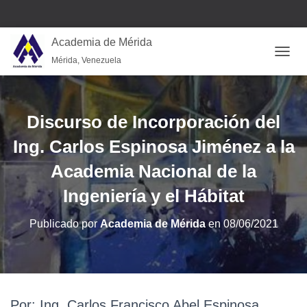
Academia de Mérida
Mérida, Venezuela
CAMB
Discurso de Incorporación del
Ing. Carlos Espinosa Jiménez a la
Academia Nacional de la
Ingeniería y el Hábitat
Publicado por
Academia de Mérida
en
08/06/2021
Por: Ing. Carlos Francisco Abel Espinosa