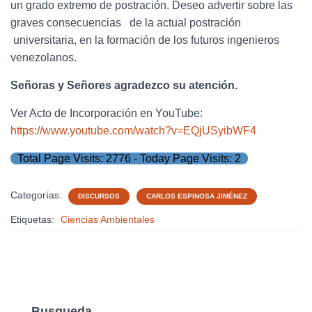
un grado extremo de postración. Deseo advertir sobre las
graves consecuencias de la actual postración
universitaria, en la formación de los futuros ingenieros
venezolanos.
Señoras y Señores agradezco su atención.
Ver Acto de Incorporación en YouTube:
https://www.youtube.com/watch?v=EQjUSyibWF4
Total Page Visits: 2776 - Today Page Visits: 2
Categorías:
DISCURSOS
CARLOS ESPINOSA JIMÉNEZ
Etiquetas:
Ciencias Ambientales
Busqueda