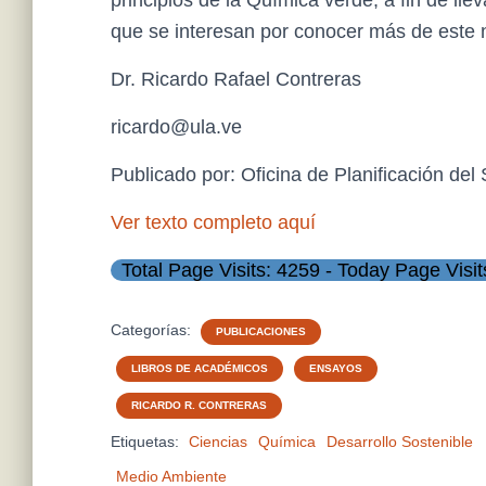
principios de la Química verde, a fin de ll
que se interesan por conocer más de este 
Dr. Ricardo Rafael Contreras
ricardo@ula.ve
Publicado por: Oficina de Planificación del 
Ver texto completo aquí
Total Page Visits: 4259 - Today Page Visit
Categorías:
PUBLICACIONES
LIBROS DE ACADÉMICOS
ENSAYOS
RICARDO R. CONTRERAS
Etiquetas:
Ciencias
Química
Desarrollo Sostenible
Medio Ambiente