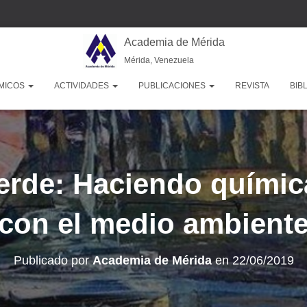
Academia de Mérida
Mérida, Venezuela
MICOS
ACTIVIDADES
PUBLICACIONES
REVISTA
BIB
erde: Haciendo químic
con el medio ambient
Publicado por
Academia de Mérida
en
22/06/2019