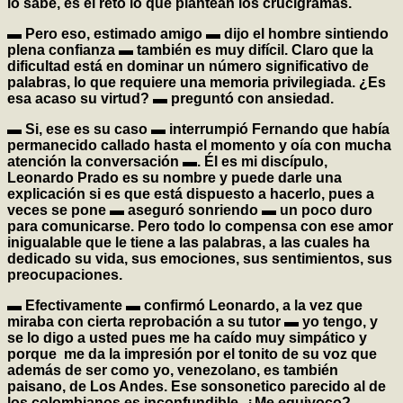
lo sabe, es el reto lo que plantean los crucigramas.
▬ Pero eso, estimado amigo ▬ dijo el hombre sintiendo
plena confianza ▬ también es muy difícil. Claro que la
dificultad está en dominar un número significativo de
palabras, lo que requiere una memoria privilegiada. ¿Es
esa acaso su virtud? ▬ preguntó con ansiedad.
▬ Si, ese es su caso ▬ interrumpió Fernando que había
permanecido callado hasta el momento y oía con mucha
atención la conversación ▬. Él es mi discípulo,
Leonardo Prado es su nombre y puede darle una
explicación si es que está dispuesto a hacerlo, pues a
veces se pone ▬ aseguró sonriendo ▬ un poco duro
para comunicarse. Pero todo lo compensa con ese amor
inigualable que le tiene a las palabras, a las cuales ha
dedicado su vida, sus emociones, sus sentimientos, sus
preocupaciones.
▬ Efectivamente ▬ confirmó Leonardo, a la vez que
miraba con cierta reprobación a su tutor ▬ yo tengo, y
se lo digo a usted pues me ha caído muy simpático y
porque me da la impresión por el tonito de su voz que
además de ser como yo, venezolano, es también
paisano, de Los Andes. Ese sonsonetico parecido al de
los colombianos es inconfundible. ¿Me equivoco?