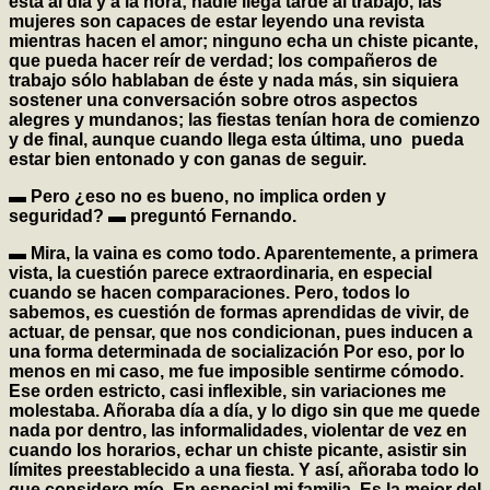
está al día y a la hora; nadie llega tarde al trabajo, las
mujeres son capaces de estar leyendo una revista
mientras hacen el amor; ninguno echa un chiste picante,
que pueda hacer reír de verdad; los compañeros de
trabajo sólo hablaban de éste y nada más, sin siquiera
sostener una conversación sobre otros aspectos
alegres y mundanos; las fiestas tenían hora de comienzo
y de final, aunque cuando llega esta última, uno pueda
estar bien entonado y con ganas de seguir.
▬ Pero ¿eso no es bueno, no implica orden y
seguridad? ▬ preguntó Fernando.
▬ Mira, la vaina es como todo. Aparentemente, a primera
vista, la cuestión parece extraordinaria, en especial
cuando se hacen comparaciones. Pero, todos lo
sabemos, es cuestión de formas aprendidas de vivir, de
actuar, de pensar, que nos condicionan, pues inducen a
una forma determinada de socialización Por eso, por lo
menos en mi caso, me fue imposible sentirme cómodo.
Ese orden estricto, casi inflexible, sin variaciones me
molestaba. Añoraba día a día, y lo digo sin que me quede
nada por dentro, las informalidades, violentar de vez en
cuando los horarios, echar un chiste picante, asistir sin
límites preestablecido a una fiesta. Y así, añoraba todo lo
que considero mío. En especial mi familia. Es la mejor del