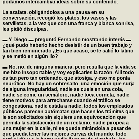
podamos intercambiar ideas sobre su contenido.
La azafata, obligándolos a una pausa en su
conversación, recogió los platos, los vasos y las
servilletas, a la vez que con una franca y blanca sonrisa,
les pidió disculpas.
▬ Y Diego ▬ preguntó Fernando mostrando interés ▬
¿qué pudo haberlo hecho desistir de un buen trabajo y
tan bien remunerado ¿Es que acaso, se le salió lo latino
y se metió en algún lío?
▬ No, no, de ninguna manera, pero resulta que la vida se
me hizo insoportable y voy explicarles la razón. Allí todo
es tan pero tan ordenado, que atosiga, y eso me ponía
neurótico. No hay un sobresalto, una emoción que surja
de alguna irregularidad, nadie se cuela en una cola,
nadie se come un semáforo, nadie toca corneta, nadie
tiene motivos para arrecharse cuando el tráfico se
congestiona, nadie estafa a nadie, todos los empleados
públicos parecen autómatas que hacen los trámites que
le son solicitados sin siquiera una equivocación que
permita la satisfacción de un reclamo, nadie piropea a
una mujer en la calle, ni se queda mirándola a pesar de
que pueda tener las mejores curvas del mundo; todo