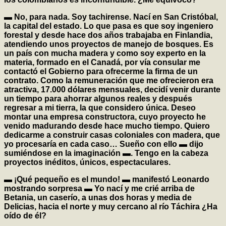
▬ No, para nada. Soy tachirense. Nací en San Cristóbal,
la capital del estado. Lo que pasa es que soy ingeniero
forestal y desde hace dos años trabajaba en Finlandia,
atendiendo unos proyectos de manejo de bosques. Es
un país con mucha madera y como soy experto en la
materia, formado en el Canadá, por vía consular me
contactó el Gobierno para ofrecerme la firma de un
contrato. Como la remuneración que me ofrecieron era
atractiva, 17.000 dólares mensuales, decidí venir durante
un tiempo para ahorrar algunos reales y después
regresar a mi tierra, la que considero única. Deseo
montar una empresa constructora, cuyo proyecto he
venido madurando desde hace mucho tiempo. Quiero
dedicarme a construir casas coloniales con madera, que
yo procesaría en cada caso… Sueño con ello ▬ dijo
sumiéndose en la imaginación ▬. Tengo en la cabeza
proyectos inéditos, únicos, espectaculares.
▬ ¡Qué pequeño es el mundo! ▬ manifestó Leonardo
mostrando sorpresa ▬ Yo nací y me crié arriba de
Betania, un caserío, a unas dos horas y media de
Delicias, hacia el norte y muy cercano al río Táchira ¿Ha
oído de él?