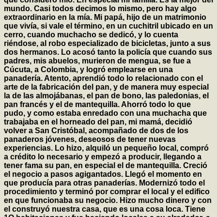
mundo. Casi todos decimos lo mismo, pero hay algo
extraordinario en la mía. Mi papá, hijo de un matrimonio
que vivía, si vale el término, en un cuchitril ubicado en un
cerro, cuando muchacho se dedicó, y lo cuenta
riéndose, al robo especializado de bicicletas, junto a sus
dos hermanos. Lo acosó tanto la policía que cuando sus
padres, mis abuelos, murieron de mengua, se fue a
Cúcuta, a Colombia, y logró emplearse en una
panadería. Atento, aprendió todo lo relacionado con el
arte de la fabricación del pan, y de manera muy especial
la de las almojábanas, el pan de bono, las paledonias, el
pan francés y el de mantequilla. Ahorró todo lo que
pudo, y como estaba enredado con una muchacha que
trabajaba en el horneado del pan, mi mamá, decidió
volver a San Cristóbal, acompañado de dos de los
panaderos jóvenes, deseosos de tener nuevas
experiencias. Lo hizo, alquiló un pequeño local, compró
a crédito lo necesario y empezó a producir, llegando a
tener fama su pan, en especial el de mantequilla. Creció
el negocio a pasos agigantados. Llegó el momento en
que producía para otras panaderías. Modernizó todo el
procedimiento y terminó por comprar el local y el edifico
en que funcionaba su negocio. Hizo mucho dinero y con
el construyó nuestra casa, que es una cosa loca. Tiene