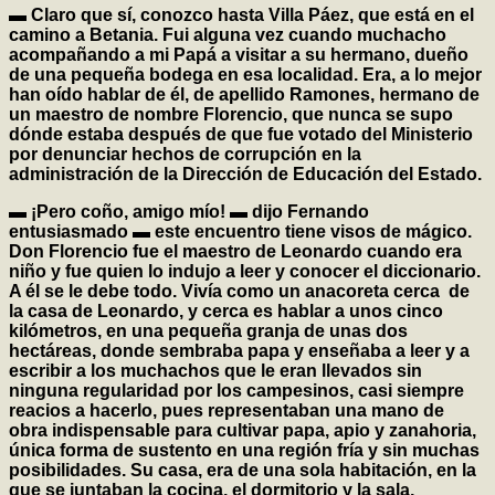
▬ Claro que sí, conozco hasta Villa Páez, que está en el
camino a Betania. Fui alguna vez cuando muchacho
acompañando a mi Papá a visitar a su hermano, dueño
de una pequeña bodega en esa localidad. Era, a lo mejor
han oído hablar de él, de apellido Ramones, hermano de
un maestro de nombre Florencio, que nunca se supo
dónde estaba después de que fue votado del Ministerio
por denunciar hechos de corrupción en la
administración de la Dirección de Educación del Estado.
▬ ¡Pero coño, amigo mío! ▬ dijo Fernando
entusiasmado ▬ este encuentro tiene visos de mágico.
Don Florencio fue el maestro de Leonardo cuando era
niño y fue quien lo indujo a leer y conocer el diccionario.
A él se le debe todo. Vivía como un anacoreta cerca de
la casa de Leonardo, y cerca es hablar a unos cinco
kilómetros, en una pequeña granja de unas dos
hectáreas, donde sembraba papa y enseñaba a leer y a
escribir a los muchachos que le eran llevados sin
ninguna regularidad por los campesinos, casi siempre
reacios a hacerlo, pues representaban una mano de
obra indispensable para cultivar papa, apio y zanahoria,
única forma de sustento en una región fría y sin muchas
posibilidades. Su casa, era de una sola habitación, en la
que se juntaban la cocina, el dormitorio y la sala,