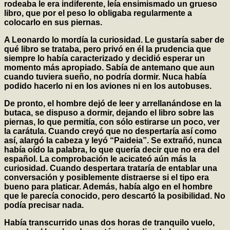
rodeaba le era indiferente, leía ensimismado un grueso
libro, que por el peso lo obligaba regularmente a
colocarlo en sus piernas.
A Leonardo lo mordía la curiosidad. Le gustaría saber de
qué libro se trataba, pero privó en él la prudencia que
siempre lo había caracterizado y decidió esperar un
momento más apropiado. Sabía de antemano que aun
cuando tuviera sueño, no podría dormir. Nuca había
podido hacerlo ni en los aviones ni en los autobuses.
De pronto, el hombre dejó de leer y arrellanándose en la
butaca, se dispuso a dormir, dejando el libro sobre las
piernas, lo que permitía, con sólo estirarse un poco, ver
la carátula. Cuando creyó que no despertaría así como
así, alargó la cabeza y leyó “Paideia”. Se extrañó, nunca
había oído la palabra, lo que quería decir que no era del
español. La comprobación le acicateó aún más la
curiosidad. Cuando despertara trataría de entablar una
conversación y posiblemente distraerse si el tipo era
bueno para platicar. Además, había algo en el hombre
que le parecía conocido, pero descartó la posibilidad. No
podía precisar nada.
Había transcurrido unas dos horas de tranquilo vuelo,