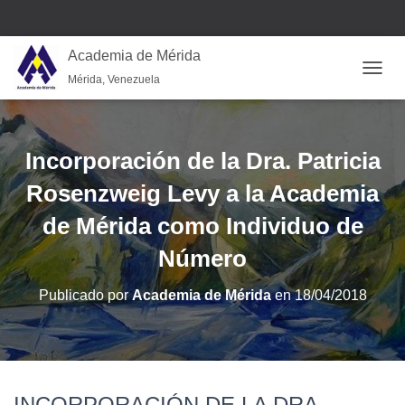
Academia de Mérida
Mérida, Venezuela
CAMB
Incorporación de la Dra. Patricia
Rosenzweig Levy a la Academia
de Mérida como Individuo de
Número
Publicado por
Academia de Mérida
en
18/04/2018
INCORPORACIÓN DE LA DRA.