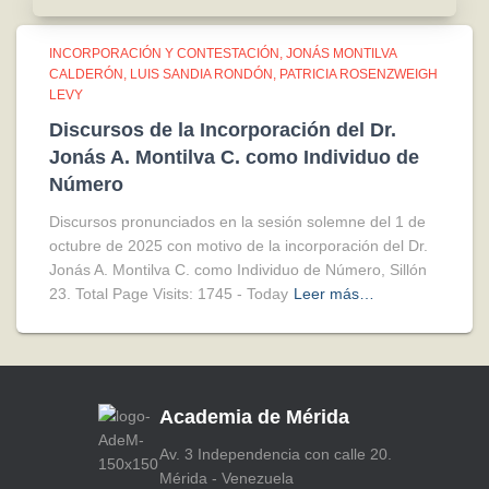
INCORPORACIÓN Y CONTESTACIÓN
JONÁS MONTILVA
CALDERÓN
LUIS SANDIA RONDÓN
PATRICIA ROSENZWEIGH
LEVY
Discursos de la Incorporación del Dr.
Jonás A. Montilva C. como Individuo de
Número
Discursos pronunciados en la sesión solemne del 1 de
octubre de 2025 con motivo de la incorporación del Dr.
Jonás A. Montilva C. como Individuo de Número, Sillón
23. Total Page Visits: 1745 - Today
Leer más…
Academia de Mérida
Av. 3 Independencia con calle 20.
Mérida - Venezuela