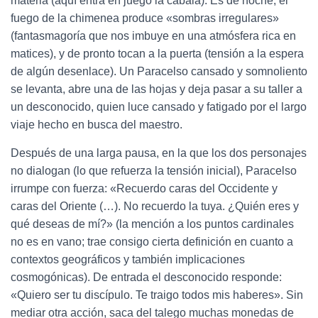
materia (aquí entra en juego la cábala). Es de noche, el
fuego de la chimenea produce «sombras irregulares»
(fantasmagoría que nos imbuye en una atmósfera rica en
matices), y de pronto tocan a la puerta (tensión a la espera
de algún desenlace). Un Paracelso cansado y somnoliento
se levanta, abre una de las hojas y deja pasar a su taller a
un desconocido, quien luce cansado y fatigado por el largo
viaje hecho en busca del maestro.
Después de una larga pausa, en la que los dos personajes
no dialogan (lo que refuerza la tensión inicial), Paracelso
irrumpe con fuerza: «Recuerdo caras del Occidente y
caras del Oriente (…). No recuerdo la tuya. ¿Quién eres y
qué deseas de mí?» (la mención a los puntos cardinales
no es en vano; trae consigo cierta definición en cuanto a
contextos geográficos y también implicaciones
cosmogónicas). De entrada el desconocido responde:
«Quiero ser tu discípulo. Te traigo todos mis haberes». Sin
mediar otra acción, saca del talego muchas monedas de