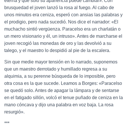
eterna y que solo su apariencia puede cambiar». Con
brusquedad el joven lanzó la rosa al fuego. Al cabo de
unos minutos era ceniza, esperó con ansias las palabras y
el prodigio, pero nada sucedió. Nos dice el narrador: «El
muchacho sintió vergüenza. Paracelso era un charlatán o
un mero visionario y él, un intruso». Antes de marcharse el
joven recogió las monedas de oro y las devolvió a su
talego, y el maestro lo despidió al pie de la escalera.
Sin que medie mayor tensión en lo narrado, suponemos
que un maestro derrotado y humillado regresa a su
alquimia, a su perenne búsqueda de lo imposible, pero
otra cosa es la que sucede. Leamos a Borges: «Paracelso
se quedó solo. Antes de apagar la lámpara y de sentarse
en el fatigado sillón, volcó el tenue puñado de ceniza en la
mano cóncava y dijo una palabra en voz baja. La rosa
resurgió».
***