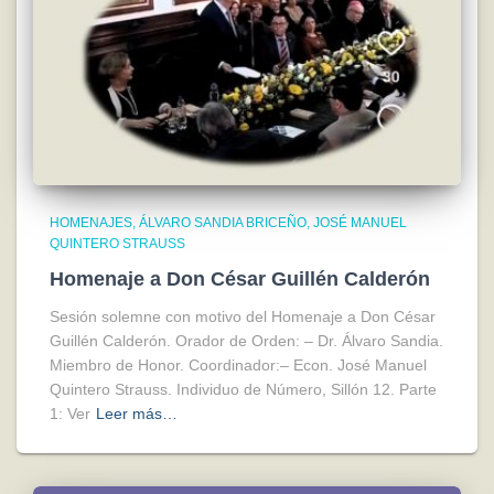
HOMENAJES
ÁLVARO SANDIA BRICEÑO
JOSÉ MANUEL
QUINTERO STRAUSS
Homenaje a Don César Guillén Calderón
Sesión solemne con motivo del Homenaje a Don César
Guillén Calderón. Orador de Orden: – Dr. Álvaro Sandia.
Miembro de Honor. Coordinador:– Econ. José Manuel
Quintero Strauss. Individuo de Número, Sillón 12. Parte
1: Ver
Leer más…