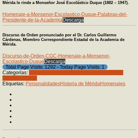
Mérida le rinde a Monseñor José Escolástico Duque (1882 – 1947).
Homenaje-a-Monsenor-Escolastico-Duque-Palabras-del-
Presidente-de-la-Academia
Descarga
Discurso de Orden pronunciado por el Dr. Carlos Guillermo
Cárdenas, Miembro Correspondiente Estadal de la Academia de
Mérida.
Discurso-de-Orden-CGC-Homenaje-a-Monsenor-
Escolastico-Duque
Descarga
Total Page Visits: 1292 - Today Page Visits: 1
Categorías:
Homenajes
Carlos Guillermo Cárdenas
Luis
Sandia Rondón
Etiquetas:
Personalidades
Historia de Mérida
Homenajes