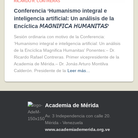
RICARDO R. CONTRERAS
Conferencia ‘Humanismo integral e
inteligencia artificial: Un análisis de la
Encíclica 𝘔𝘈𝘎𝘕𝘐𝘍𝘐𝘊𝘈 𝘏𝘜𝘔𝘈𝘕𝘐𝘛𝘈𝘚’
Sesión ordinaria con motivo de la Conferencia:
‘Humanismo integral e inteligencia artificial: Un análisis
de la Encíclica Magnifica Humanitas‘ Ponentes:– Dr.
Ricardo Rafael Contreras. Primer vicepresidente de la
Academia de Mérida.– Dr. Jonás Arturo Montilva
Calderón. Presidente de la
Leer más…
Academia de Mérida
Av. 3 Independencia con calle 20.
Mérida - Venezuela
www.academiademerida.org.ve