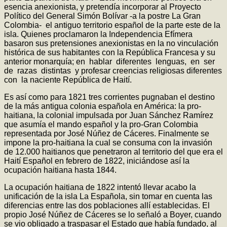
esencia anexionista, y pretendía incorporar al Proyecto
Político del General Simón Bolívar -a la postre La Gran
Colombia- el antiguo territorio español de la parte este de la
isla. Quienes proclamaron la Independencia Efímera
basaron sus pretensiones anexionistas en la no vinculación
histórica de sus habitantes con la República Francesa y su
anterior monarquía; en hablar diferentes lenguas, en ser
de razas distintas y profesar creencias religiosas diferentes
con la naciente República de Haití.
Es así como para 1821 tres corrientes pugnaban el destino
de la más antigua colonia española en América: la pro-
haitiana, la colonial impulsada por Juan Sánchez Ramírez
que asumía el mando español y la pro-Gran Colombia
representada por José Núñez de Cáceres. Finalmente se
impone la pro-haitiana la cual se consuma con la invasión
de 12.000 haitianos que penetraron al territorio del que era el
Haití Español en febrero de 1822, iniciándose así la
ocupación haitiana hasta 1844.
La ocupación haitiana de 1822 intentó llevar acabo la
unificación de la isla La Española, sin tomar en cuenta las
diferencias entre las dos poblaciones allí establecidas. El
propio José Núñez de Cáceres se lo señaló a Boyer, cuando
se vio obligado a traspasar el Estado que había fundado, al