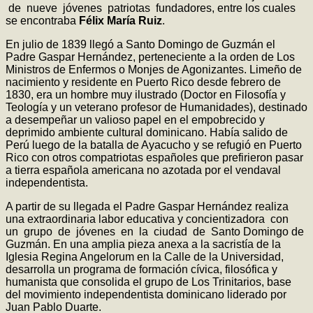
de nueve jóvenes patriotas fundadores, entre los cuales
se encontraba
Félix María Ruiz
.
En julio de 1839 llegó a Santo Domingo de Guzmán el
Padre Gaspar Hernández, perteneciente a la orden de Los
Ministros de Enfermos o Monjes de Agonizantes. Limeño de
nacimiento y residente en Puerto Rico desde febrero de
1830, era un hombre muy ilustrado (Doctor en Filosofía y
Teología y un veterano profesor de Humanidades), destinado
a desempeñar un valioso papel en el empobrecido y
deprimido ambiente cultural dominicano. Había salido de
Perú luego de la batalla de Ayacucho y se refugió en Puerto
Rico con otros compatriotas españoles que prefirieron pasar
a tierra española americana no azotada por el vendaval
independentista.
A partir de su llegada el Padre Gaspar Hernández realiza
una extraordinaria labor educativa y concientizadora con
un grupo de jóvenes en la ciudad de Santo Domingo de
Guzmán. En una amplia pieza anexa a la sacristía de la
Iglesia Regina Angelorum en la Calle de la Universidad,
desarrolla un programa de formación cívica, filosófica y
humanista que consolida el grupo de Los Trinitarios, base
del movimiento independentista dominicano liderado por
Juan Pablo Duarte.