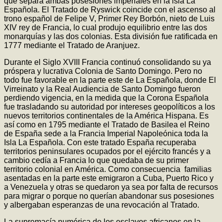
que separa ambas posesiones imperiales en la isla La
Española. El Tratado de Ryswick coincide con el ascenso al
trono español de Felipe V, Primer Rey Borbón, nieto de Luis
XIV rey de Francia, lo cual produjo equilibrio entre las dos
monarquías y las dos colonias. Esta división fue ratificada en
1777 mediante el Tratado de Aranjuez.
Durante el Siglo XVIII Francia continuó consolidando su ya
próspera y lucrativa Colonia de Santo Domingo. Pero no
todo fue favorable en la parte este de La Española, donde El
Virreinato y la Real Audiencia de Santo Domingo fueron
perdiendo vigencia, en la medida que la Corona Española
fue trasladando su autoridad por intereses geopolíticos a los
nuevos territorios continentales de la América Hispana. Es
así como en 1795 mediante el Tratado de Basilea el Reino
de España sede a la Francia Imperial Napoleónica toda la
Isla La Española. Con este tratado España recuperaba
territorios peninsulares ocupados por el ejército francés y a
cambio cedía a Francia lo que quedaba de su primer
territorio colonial en América. Como consecuencia familias
asentadas en la parte este emigraron a Cuba, Puerto Rico y
a Venezuela y otras se quedaron ya sea por falta de recursos
para migrar o porque no querían abandonar sus posesiones
y albergaban esperanzas de una revocación al Tratado.
La supremacía numérica de los esclavos africanos en la