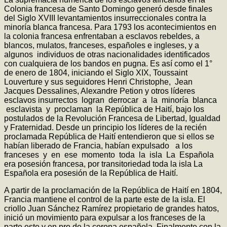
Colonia francesa de Santo Domingo generó desde finales
del Siglo XVIII levantamientos insurreccionales contra la
minoría blanca francesa. Para 1793 los acontecimientos en
la colonia francesa enfrentaban a esclavos rebeldes, a
blancos, mulatos, franceses, españoles e ingleses, y a
algunos individuos de otras nacionalidades identificados
con cualquiera de los bandos en pugna. Es así como el 1°
de enero de 1804, iniciando el Siglo XIX, Toussaint
Louverture y sus seguidores Henri Christophe, Jean
Jacques Dessalines, Alexandre Petion y otros líderes
esclavos insurrectos logran derrocar a la minoría blanca
esclavista y proclaman la República de Haití, bajo los
postulados de la Revolución Francesa de Libertad, Igualdad
y Fraternidad. Desde un principio los líderes de la recién
proclamada República de Haití entendieron que si ellos se
habían liberado de Francia, habían expulsado a los
franceses y en ese momento toda la isla La Española
era posesión francesa, por transitoriedad toda la isla La
Española era posesión de la República de Haití.
A partir de la proclamación de la República de Haití en 1804,
Francia mantiene el control de la parte este de la isla. El
criollo Juan Sánchez Ramírez propietario de grandes hatos,
inició un movimiento para expulsar a los franceses de la
parte este y en pro de la corona española. Finalmente con la