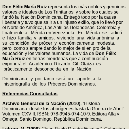
Don Félix María Ruiz
representa los más nobles y genuinos
valores e ideales de Los Trinitarios, y sobre los cuales se
fundó la Nación Dominicana. Entregó todo por la causa
libertaria y tuvo que salir a un injusto exilio, que lo llevó por
el Norte de América, Las Antillas Holandesas, Colombia y
finalmente a Mérida en Venezuela. En Mérida se radicó
e hizo familia y amigos, viviendo una vida anónima a
su condición de prócer y económicamente modesta,
pero como siempre dando lo mejor de sí en pro de la
educación y los valores humanos. La vida de
Don Félix
María Ruiz
en tierras merideñas que a continuación
expondrá el Académico Ricardo Gil Otaiza es
prácticamente desconocida en la Nación
Dominicana, y por tanto será un aporte a la
historiografía de los Próceres Dominicanos.
Referencias Consultadas
Archivo General de la Nación (2010).
“Historia
Dominicana: desde los aborígenes hasta la Guerra de Abril”.
Volumen CXVIII. ISBN: 978-9945-074-10-9. Editora Alfa y
Omega. Santo Domingo, República Dominicana.
Lebron, M. (1998).
“Juan Pablo Duarte: Escritos”. Colección