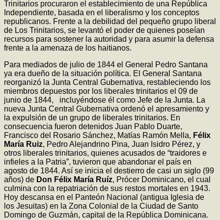
Trinitarios procuraron el establecimiento de una República
Independiente, basada en el liberalismo y los conceptos
republicanos. Frente a la debilidad del pequeño grupo liberal
de Los Trinitarios, se levantó el poder de quienes poseían
recursos para sostener la autoridad y para asumir la defensa
frente a la amenaza de los haitianos.
Para mediados de julio de 1844 el General Pedro Santana
ya era dueño de la situación política. El General Santana
reorganizó la Junta Central Gubernativa, restableciendo los
miembros depuestos por los liberales trinitarios el 09 de
junio de 1844, incluyéndose él como Jefe de la Junta. La
nueva Junta Central Gubernativa ordenó el apresamiento y
la expulsión de un grupo de liberales trinitarios. En
consecuencia fueron detenidos Juan Pablo Duarte,
Francisco del Rosario Sánchez, Matías Ramón Mella,
Félix
María Ruiz
, Pedro Alejandrino Pina, Juan Isidro Pérez, y
otros liberales trinitarios, quienes acusados de “traidores e
infieles a la Patria”, tuvieron que abandonar el país en
agosto de 1844. Así se inicia el destierro de casi un siglo (99
años) de
Don Félix María Ruíz
, Prócer Dominicano, el cual
culmina con la repatriación de sus restos mortales en 1943.
Hoy descansa en el Panteón Nacional (antigua Iglesia de
los Jesuitas) en la Zona Colonial de la Ciudad de Santo
Domingo de Guzmán, capital de la República Dominicana.