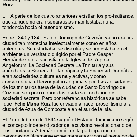
Ruiz
.
 A parte de los cuatro anteriores existían los pro-haitianos,
que aunque no eran separatistas manifestaban una
tendencia hacia el autonomismo.
Entre 1840 y 1841 Santo Domingo de Guzmán ya no era una
ciudad tan mortecina intelectualmente como en años
anteriores. Se estudiaba, se discutía y se protestaba en el
ambiente universitario dirigido por el Padre Gaspar
Hernández en la sacristía de la Iglesia de Regina
Angelorum. La Sociedad Secreta La Trinitaria y sus
apéndices la Sociedad Filantrópica y la Sociedad Dramática
eran sociedades culturales muy activas, y como
consecuencia el fervor patrio adquiría vigor. Las actividades
de los trinitarios fuera de la ciudad de Santo Domingo de
Guzmán son poco conocidas, dada su condición de
sociedad secreta. Pero por referencias históricas se sabe
que
Félix María Ruiz
fue enviado a hacer proselitismo a la
ciudad de Azua de Compostela en el sur de la isla.
El 27 de febrero de 1844 surgió el Estado Dominicano según
el concepto independizador del activismo revolucionario de
Los Trinitarios. Además contó con la participación de
personas políticamente experimentadas y con el respaldo de