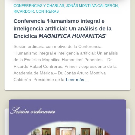
CONFERENCIAS Y CHARLAS
JONÁS MONTILVA CALDERÓN
RICARDO R. CONTRERAS
Conferencia ‘Humanismo integral e
inteligencia artificial: Un análisis de la
Encíclica 𝘔𝘈𝘎𝘕𝘐𝘍𝘐𝘊𝘈 𝘏𝘜𝘔𝘈𝘕𝘐𝘛𝘈𝘚’
Sesión ordinaria con motivo de la Conferencia:
‘Humanismo integral e inteligencia artificial: Un análisis
de la Encíclica Magnifica Humanitas‘ Ponentes:– Dr.
Ricardo Rafael Contreras. Primer vicepresidente de la
Academia de Mérida.– Dr. Jonás Arturo Montilva
Calderón. Presidente de la
Leer más…