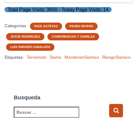
Total Page Visits: 3650 - Today Page Visits: 14
Categorías:
RAÚL ESTÉVEZ
PEDRO RIVERO
JESÚS RODRÍGUEZ
CONFERENCIAS Y CHARLAS
LUIS FARGIER GABALDÓN
Etiquetas:
Terremoto
Sismo
MonitoreoSismico
RiesgoSismico
Busqueda
B
u
s
c
a