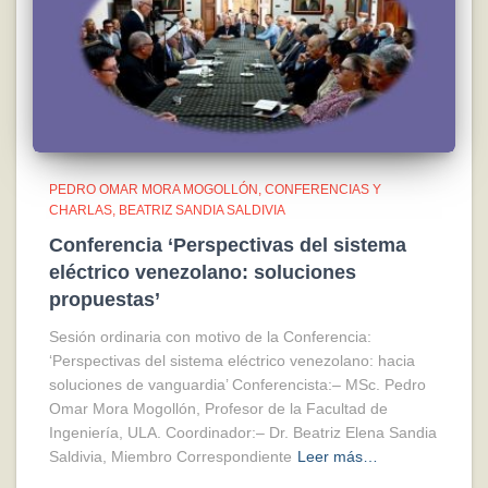
PEDRO OMAR MORA MOGOLLÓN
CONFERENCIAS Y
CHARLAS
BEATRIZ SANDIA SALDIVIA
Conferencia ‘Perspectivas del sistema
eléctrico venezolano: soluciones
propuestas’
Sesión ordinaria con motivo de la Conferencia:
‘Perspectivas del sistema eléctrico venezolano: hacia
soluciones de vanguardia’ Conferencista:– MSc. Pedro
Omar Mora Mogollón, Profesor de la Facultad de
Ingeniería, ULA. Coordinador:– Dr. Beatriz Elena Sandia
Saldivia, Miembro Correspondiente
Leer más…