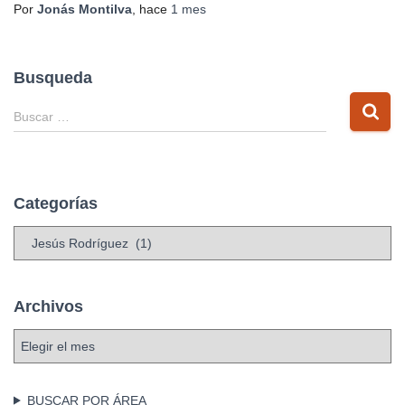
Por
Jonás Montilva
, hace
1 mes
Busqueda
B
Buscar …
u
s
c
a
Categorías
r
:
C
a
t
e
Archivos
g
o
A
r
r
í
c
a
h
BUSCAR POR ÁREA