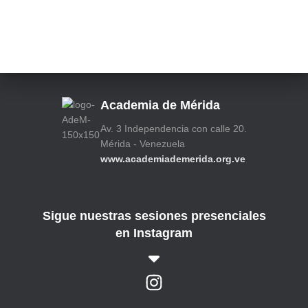
s
i
v
o
s
Academia de Mérida
Av. 3 Independencia con calle 20.
Mérida - Venezuela
www.academiademerida.org.ve
Sigue nuestras sesiones presenciales
en Instagram