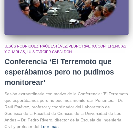
JESÚS RODRÍGUEZ
RAÚL ESTÉVEZ
PEDRO RIVERO
CONFERENCIAS
Y CHARLAS
LUIS FARGIER GABALDÓN
Conferencia ‘El Terremoto que
esperábamos pero no pudimos
monitorear’
Sesión extraordinaria con motivo de la Conferencia: ‘El Terremoto
que esperábamos pero no pudimos monitorear’ Ponentes:– Dr.
Raúl Estévez, profesor y coordinador del Laboratorio de
Geofísica de la Facultad de Ciencias de la Universidad de Los
Andes.– Dr. Pedro Rivero, director de la Escuela de Ingeniería
Civil y profesor del
Leer más…