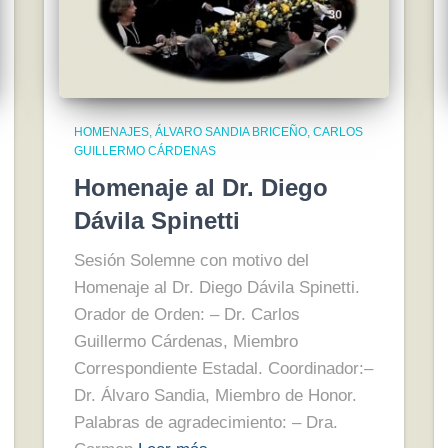
HOMENAJES
ÁLVARO SANDIA BRICEÑO
CARLOS
GUILLERMO CÁRDENAS
Homenaje al Dr. Diego
Dávila Spinetti
Sesión Solemne con motivo del
Homenaje al Dr. Diego Dávila Spinetti.
Orador de Orden: – Dr. Carlos
Guillermo Cárdenas, Miembro
Correspondiente Estadal. Coordinador:–
Dr. Álvaro Sandia, Miembro de Honor.
Palabras de agradecimiento: – Dra.