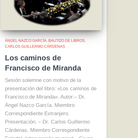
ÁNGEL NAZCO GARCÍA
BAUTIZO DE LIBROS
CARLOS GUILLERMO CÁRDENAS
Los caminos de
Francisco de Miranda
Sesión solemne con motivo de la
presentación del libro: «Los caminos de
Francisco de Miranda». Autor:– Dr.
Ángel Nazco García. Miembro
Correspondiente Extranjero.
Presentación: – Dr. Carlos Guillermo
Cárdenas. Miembro Correspondiente