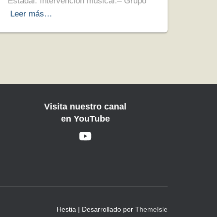
Estadal. Intervención musical:– Grupo
Leer más…
Visita nuestro canal
en YouTube
Hestia | Desarrollado por
ThemeIsle