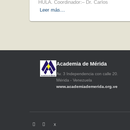
HULA. Coordinador:– Dr. Carlos
Leer más…
Academia de Mérida
Av. 3 Independencia con calle 20.
Mérida - Venezuela
www.academiademerida.org.ve
X