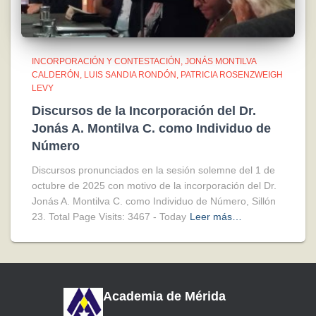
INCORPORACIÓN Y CONTESTACIÓN
JONÁS MONTILVA
CALDERÓN
LUIS SANDIA RONDÓN
PATRICIA ROSENZWEIGH
LEVY
Discursos de la Incorporación del Dr.
Jonás A. Montilva C. como Individuo de
Número
Discursos pronunciados en la sesión solemne del 1 de
octubre de 2025 con motivo de la incorporación del Dr.
Jonás A. Montilva C. como Individuo de Número, Sillón
23. Total Page Visits: 3467 - Today
Leer más…
Academia de Mérida