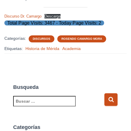
Discurso Dr. Camargo
Descarga
Total Page Visits: 3467 - Today Page Visits: 2
Categorías:
DISCURSOS
ROSENDO CAMARGO MORA
Etiquetas:
Historia de Mérida
Academia
Busqueda
B
u
s
c
a
Categorías