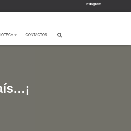
Instagram
YouTube
X
LIOTECA
CONTACTOS
aís…¡