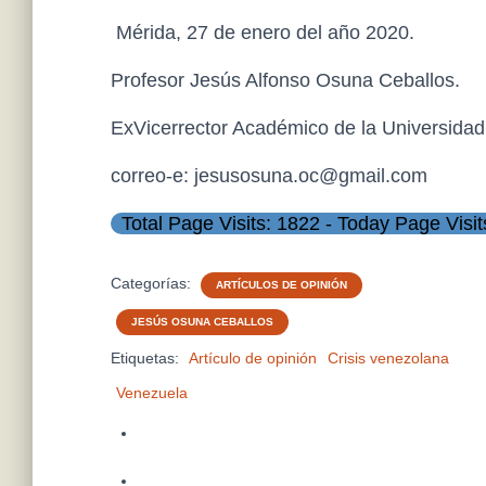
Mérida, 27 de enero del año 2020.
Profesor Jesús Alfonso Osuna Ceballos.
ExVicerrector Académico de la Universida
correo-e: jesusosuna.oc@gmail.com
Total Page Visits: 1822 - Today Page Visit
Categorías:
ARTÍCULOS DE OPINIÓN
JESÚS OSUNA CEBALLOS
Etiquetas:
Artículo de opinión
Crisis venezolana
Venezuela