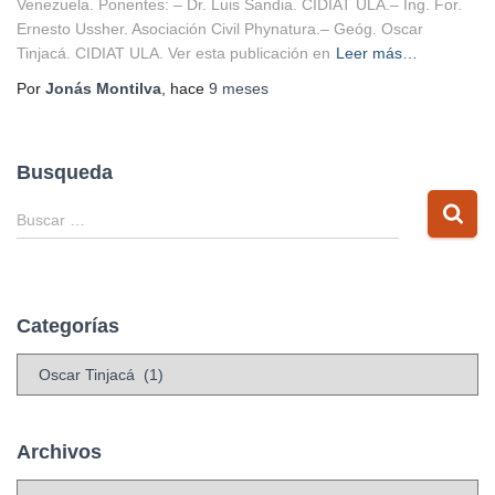
Venezuela. Ponentes: – Dr. Luis Sandia. CIDIAT ULA.– Ing. For.
Ernesto Ussher. Asociación Civil Phynatura.– Geóg. Oscar
Tinjacá. CIDIAT ULA. Ver esta publicación en
Leer más…
Por
Jonás Montilva
, hace
9 meses
Busqueda
B
Buscar …
u
s
c
a
Categorías
r
:
C
a
t
e
Archivos
g
o
A