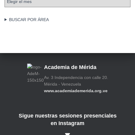
r
r
í
c
a
h
BUSCAR POR ÁREA
s
i
v
o
s
Academia de Mérida
Av. 3 Independencia con calle 20.
Mérida - Venezuela
www.academiademerida.org.ve
Sigue nuestras sesiones presenciales
en Instagram