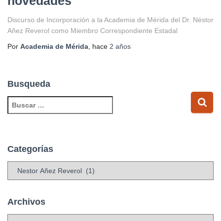
novedades
Discurso de Incorporación a la Academia de Mérida del Dr. Néstor
Añez Reverol como Miembro Correspondiente Estadal
Por
Academia de Mérida
, hace
2 años
Busqueda
B
u
s
c
a
Categorías
r
:
C
a
t
e
Archivos
g
A
o