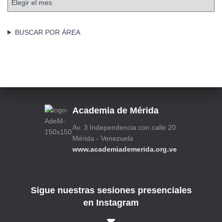
r
r
c
í
h
a
BUSCAR POR ÁREA
i
s
v
o
s
Academia de Mérida
Av. 3 Independencia con calle 20.
Mérida - Venezuela
www.academiademerida.org.ve
Sigue nuestras sesiones presenciales
en Instagram