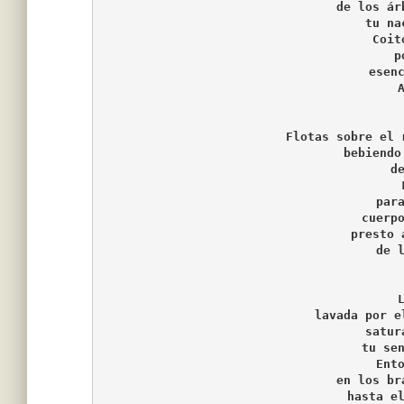
de los ár
tu na
Coit
p
esen
Flotas sobre el 
bebiendo
d
par
cuerp
presto 
de 
lavada por e
satur
tu se
Ent
en los br
hasta e