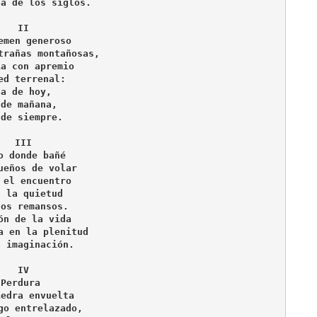
da de los siglos.
II
emen generoso
trañas montañosas,
ia con apremio
ed terrenal: 
la de hoy,
 de mañana, 
 de siempre.
III
o donde bañé 
ueños de volar
 el encuentro 
n la quietud
los remansos.
ón de la vida
a en la plenitud
a imaginación.
IV
Perdura 
iedra envuelta
go entrelazado,