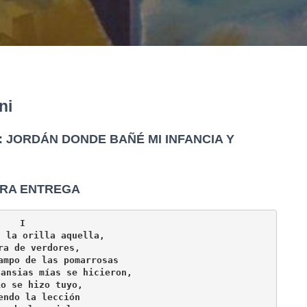
ni
 JORDÁN DONDE BAÑÉ MI INFANCIA Y
RA ENTREGA
I
l la orilla aquella,
ra de verdores,
ampo de las pomarrosas
 ansias mías se hicieron,
ío se hizo tuyo,
endo la lección