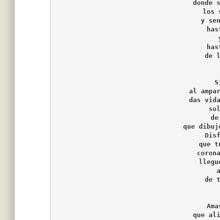
donde 
los 
y se
has
has
de 
S
al ampa
das vid
so
de
que dibuj
Dis
que t
coron
llegu
de 
Ama
que al