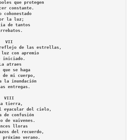
boles que protegen
cer constante.
o cohonestado
or la luz;
cia de tantos 
Arrebatos.
VII
reflejo de las estrellas,
 luz con apremio 
e iniciado.
La atraes
a que se haga
o de mi cuerpo,
a la inundación 
las entregas.
VIII
La tierra,
l eyacular del cielo,
a de confusión
no de vaivenes.
onces lloras 
azos del recuerdo,
l próximo verano.