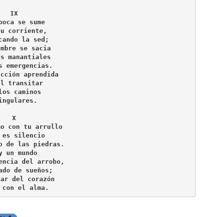
IX
boca se sume
tu corriente,
cando la sed;
ambre se sacia
os manantiales
s emergencias.
acción aprendida
el transitar 
los caminos 
ingulares.
X
mo con tu arrullo
 es silencio
o de las piedras.
y un mundo 
encia del arrobo,
ado de sueños;
tar del corazón
 con el alma.