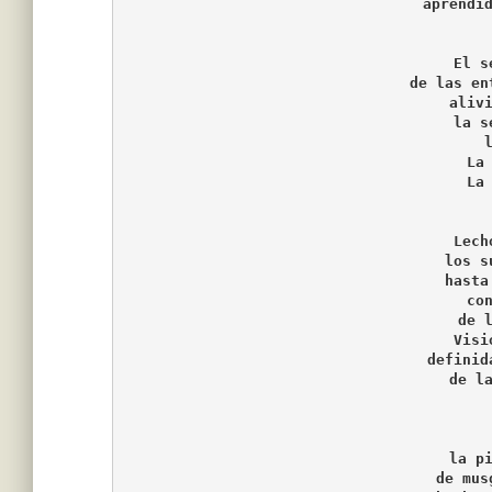
aprendi
El s
de las en
aliv
la s
La
La
Lech
los s
hasta
co
de 
Visi
definid
de l
la p
de mus