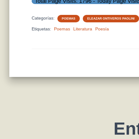
Total Page Visits: 1796 - Today Page Visit
Categorías:
POEMAS
ELEAZAR ONTIVEROS PAOLINI
Etiquetas:
Poemas
Literatura
Poesía
En