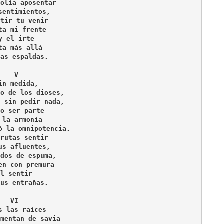
solía aposentar 
sentimientos,
ntir tu venir 
ta mi frente
y el irte
ta más allá 
las espaldas.
V
in medida,
ro de los dioses,
a sin pedir nada,
lo ser parte
 la armonía
ó la omnipotencia.
frutas sentir
us afluentes, 
ados de espuma,
en con premura
al sentir 
tus entrañas.
VI
s las raíces
imentan de savia