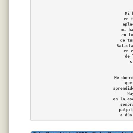
Mi 
en 
apla
mi h
en l
de tu
Satisf
en 
de 
s
Me duer
que
aprendid
Ha
en la es
sembr
palpi
a dúo