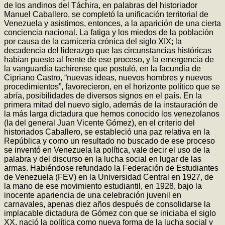
de los andinos del Táchira, en palabras del historiador
Manuel Caballero, se completó la unificación territorial de
Venezuela y asistimos, entonces, a la aparición de una cierta
conciencia nacional. La fatiga y los miedos de la población
por causa de la carnicería crónica del siglo XIX; la
decadencia del liderazgo que las circunstancias históricas
habían puesto al frente de ese proceso, y la emergencia de
la vanguardia tachirense que postuló, en la facundia de
Cipriano Castro, “nuevas ideas, nuevos hombres y nuevos
procedimientos”, favorecieron, en el horizonte político que se
abría, posibilidades de diversos signos en el país. En la
primera mitad del nuevo siglo, además de la instauración de
la más larga dictadura que hemos conocido los venezolanos
(la del general Juan Vicente Gómez), en el criterio del
historiados Caballero, se estableció una paz relativa en la
República y como un resultado no buscado de ese proceso
se inventó en Venezuela la política, vale decir el uso de la
palabra y del discurso en la lucha social en lugar de las
armas. Habiéndose refundado la Federación de Estudiantes
de Venezuela (FEV) en la Universidad Central en 1927, de
la mano de ese movimiento estudiantil, en 1928, bajo la
inocente apariencia de una celebración juvenil en
carnavales, apenas diez años después de consolidarse la
implacable dictadura de Gómez con que se iniciaba el siglo
XX, nació la política como nueva forma de la lucha social y