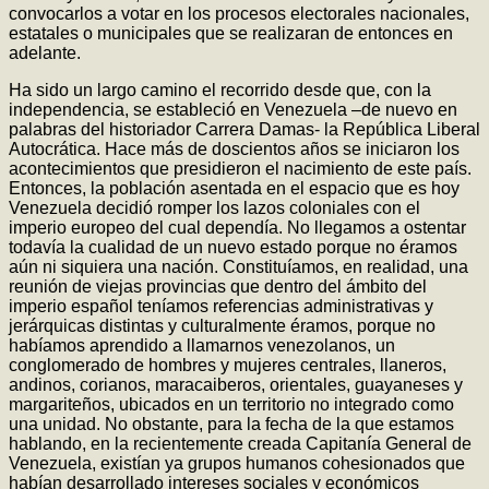
convocarlos a votar en los procesos electorales nacionales,
estatales o municipales que se realizaran de entonces en
adelante.
Ha sido un largo camino el recorrido desde que, con la
independencia, se estableció en Venezuela –de nuevo en
palabras del historiador Carrera Damas- la República Liberal
Autocrática. Hace más de doscientos años se iniciaron los
acontecimientos que presidieron el nacimiento de este país.
Entonces, la población asentada en el espacio que es hoy
Venezuela decidió romper los lazos coloniales con el
imperio europeo del cual dependía. No llegamos a ostentar
todavía la cualidad de un nuevo estado porque no éramos
aún ni siquiera una nación. Constituíamos, en realidad, una
reunión de viejas provincias que dentro del ámbito del
imperio español teníamos referencias administrativas y
jerárquicas distintas y culturalmente éramos, porque no
habíamos aprendido a llamarnos venezolanos, un
conglomerado de hombres y mujeres centrales, llaneros,
andinos, corianos, maracaiberos, orientales, guayaneses y
margariteños, ubicados en un territorio no integrado como
una unidad. No obstante, para la fecha de la que estamos
hablando, en la recientemente creada Capitanía General de
Venezuela, existían ya grupos humanos cohesionados que
habían desarrollado intereses sociales y económicos