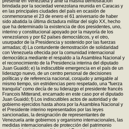
presente en Venezuela y ante la masiva demostración
brindada por la sociedad venezolana reunida en Caracas y
en las principales ciudades del país en ocasión de
conmemorarse el 23 de enero el 61 aniversario de haber
sido abatida la última dictadura militar del siglo XX, hecho
que ha determinado la existencia de dos presidentes, uno,
interino y constitucional apoyado por la mayoría de los
venezolanos y por 62 países democráticos, y el otro,
usurpador de la Presidencia y sostenido por las fuerzas
armadas; d) La contundente demostración de solidaridad
con Venezuela ofrecida por la comunidad internacional
democrática mediante el respaldo a la Asamblea Nacional y
el reconocimiento de la Presidencia interina del diputado
Juan Guaidó; e) la indiscutible emergencia en el país de un
liderazgo nuevo, de un centro personal de decisiones
políticas y de referencia nacional, corajudo y amigable al
mismo tiempo, sin estridencias pero respetado, una “fuerza
tranquila” como decía de su liderazgo el presidente francés
Francois Mitterand, encarnado en este caso por el diputado
Juan Guaidó; f) Los indiscutibles actos de autoridad y de
gobierno ejercidos hasta ahora por la Asamblea Nacional y
el Presidente interino representados por las leyes
sancionadas, la designación de representantes de
Venezuela ante gobiernos y organismo internacionales, las
medidas internacionales de protección del patrimonio