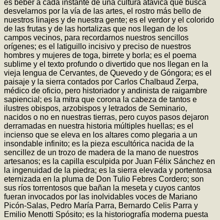
es beber a cada instante de una cultura atávica que busca
desvelarnos por la vía de las artes, el rostro más bello de
nuestros linajes y de nuestra gente; es el verdor y el colorido
de las frutas y de las hortalizas que nos llegan de los
campos vecinos, para recordarnos nuestros sencillos
orígenes; es el latiguillo incisivo y preciso de nuestros
hombres y mujeres de toga, birrete y borla; es el poema
sublime y el texto profundo o divertido que nos llegan en la
vieja lengua de Cervantes, de Quevedo y de Góngora; es el
paisaje y la sierra contados por Carlos Chalbaud Zerpa,
médico de oficio, pero historiador y andinista de raigambre
sapiencial; es la mitra que corona la cabeza de tantos e
ilustres obispos, arzobispos y letrados de Seminario,
nacidos o no en nuestras tierras, pero cuyos pasos dejaron
derramadas en nuestra historia múltiples huellas; es el
incienso que se eleva en los altares como plegaria a un
insondable infinito; es la pieza escultórica nacida de la
sencillez de un trozo de madera de la mano de nuestros
artesanos; es la capilla esculpida por Juan Félix Sánchez en
la ingenuidad de la piedra; es la sierra elevada y portentosa
eternizada en la pluma de Don Tulio Febres Cordero; son
sus ríos torrentosos que bañan la meseta y cuyos cantos
fueran invocados por las inolvidables voces de Mariano
Picón-Salas, Pedro María Parra, Bernardo Celis Parra y
Emilio Menotti Spósito; es la historiografía moderna puesta