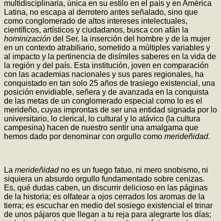
multidisciplinaria, única en su estilo en el país y en América
Latina, no escapa al derrotero antes señalado, sino que
como conglomerado de altos intereses intelectuales,
científicos, artísticos y ciudadanos, busca con afán la
hominización
del Ser, la inserción del hombre y de la mujer
en un contexto atrabiliario, sometido a múltiples variables y
al impacto y la pertinencia de disímiles saberes en la vida de
la región y del país. Esta institución, joven en comparación
con las academias nacionales y sus pares regionales, ha
conquistado en tan solo 25 años de trasiego existencial, una
posición envidiable, señera y de avanzada en la conquista
de las metas de un conglomerado especial como lo es el
merideño, cuyas improntas de ser una entidad signada por lo
universitario, lo clerical, lo cultural y lo atávico (la cultura
campesina) hacen de nuestro sentir una amalgama que
hemos dado por denominar con orgullo como
merideñidad
.
La
merideñidad
no es un fuego fatuo, ni mero snobismo, ni
siquiera un absurdo orgullo fundamentado sobre cenizas.
Es, qué dudas caben, un discurrir delicioso en las páginas
de la historia; es olfatear a ojos cerrados los aromas de la
tierra; es escuchar en medio del sosiego existencial el trinar
de unos pájaros que llegan a tu reja para alegrarte los días;