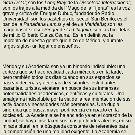
Gran Detal
; son los
Long Play
de la
Discoteca Internacional
;
son los trajes a la medida del “Mago de la Tijeras”; es la voz
grave y crítica de Enrique Dubuc, fundador de Radio
Universidad; son los pastelitos del sector San Benito; es el
pan de la
Panadería Lamus
y el de
La Merideña
; son las
máquinas de coser
Singer
de
La Chiquita
; son las bicicletas
de mi tío Gilberto Otaiza Osuna. Es, en definitiva, la
impronta de nuestra gente que hizo de Mérida -y durante
largos siglos- un lugar de ensueños.
Mérida y su Academia son ya un binomio indisoluble: una
certeza que se hace realidad cada miércoles en la tarde,
pero también todos los días cuando en sus espacios se
pasean decenas y decenas de visitantes, estudiantes,
pasantes, turistas, etcétera, en busca de sus inmensas
potencialidades académicas, científicas y culturales. Una
amalgama indisoluble por la vía de la realimentación de sus
actividades y necesidades más perentorias. Una dupla
sinérgica que busca mayor pertinencia e impacto en la
sociedad. La Academia se ha anclado ya en el corazón de la
ciudad, se haya inserta en sus más profundos afectos, en su
mirada plural, en la búsqueda constante de referentes para
la comprensión de una realidad exigente. La Academia se