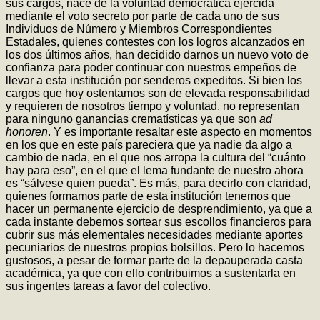
sus cargos, nace de la voluntad democrática ejercida
mediante el voto secreto por parte de cada uno de sus
Individuos de Número y Miembros Correspondientes
Estadales, quienes contestes con los logros alcanzados en
los dos últimos años, han decidido darnos un nuevo voto de
confianza para poder continuar con nuestros empeños de
llevar a esta institución por senderos expeditos. Si bien los
cargos que hoy ostentamos son de elevada responsabilidad
y requieren de nosotros tiempo y voluntad, no representan
para ninguno ganancias crematísticas ya que son
ad
honoren
. Y es importante resaltar este aspecto en momentos
en los que en este país pareciera que ya nadie da algo a
cambio de nada, en el que nos arropa la cultura del “cuánto
hay para eso”, en el que el lema fundante de nuestro ahora
es “sálvese quien pueda”. Es más, para decirlo con claridad,
quienes formamos parte de esta institución tenemos que
hacer un permanente ejercicio de desprendimiento, ya que a
cada instante debemos sortear sus escollos financieros para
cubrir sus más elementales necesidades mediante aportes
pecuniarios de nuestros propios bolsillos. Pero lo hacemos
gustosos, a pesar de formar parte de la depauperada casta
académica, ya que con ello contribuimos a sustentarla en
sus ingentes tareas a favor del colectivo.