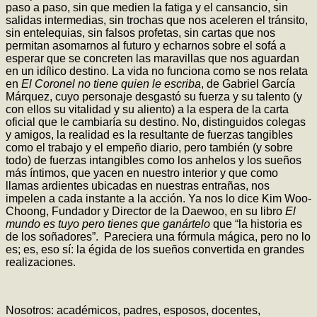
paso a paso, sin que medien la fatiga y el cansancio, sin
salidas intermedias, sin trochas que nos aceleren el tránsito,
sin entelequias, sin falsos profetas, sin cartas que nos
permitan asomarnos al futuro y echarnos sobre el sofá a
esperar que se concreten las maravillas que nos aguardan
en un idílico destino. La vida no funciona como se nos relata
en
El Coronel no tiene quien le escriba
, de Gabriel García
Márquez, cuyo personaje desgastó su fuerza y su talento (y
con ellos su vitalidad y su aliento) a la espera de la carta
oficial que le cambiaría su destino. No, distinguidos colegas
y amigos, la realidad es la resultante de fuerzas tangibles
como el trabajo y el empeño diario, pero también (y sobre
todo) de fuerzas intangibles como los anhelos y los sueños
más íntimos, que yacen en nuestro interior y que como
llamas ardientes ubicadas en nuestras entrañas, nos
impelen a cada instante a la acción. Ya nos lo dice Kim Woo-
Choong, Fundador y Director de la Daewoo, en su libro
El
mundo es tuyo pero tienes que ganártelo
que “la historia es
de los soñadores”. Pareciera una fórmula mágica, pero no lo
es; es, eso sí: la égida de los sueños convertida en grandes
realizaciones.
Nosotros: académicos, padres, esposos, docentes,