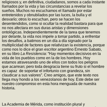
religiosos y, en definitiva, ciudadanos, somos a cada instante
llamados por la vida y las circunstancias a revelar los
sueños. Muchos no escuchamos el llamado por estar
entretenidos y obnubilados por las luces, la bulla y el
desvarío; otros lo escuchan, pero se hacen los
desentendidos, como si ocultar la realidad bastara para que
no nos afectara en sus duras aristas y dimensiones
ontológicas. Independientemente de la tarea que tenemos
por delante, la vida nos impele a tomar partido, a enfrentar
los desafíos, a batirnos en un día a día signado por la
multiplicidad de factores que relativizan la existencia, porque
como nos lo dice el gran escritor argentino Ernesto Sabato,
en su libro
La Resistencia
: “Hay momentos decisivos en la
vida de los pueblos como en la de los hombres. Hoy
estamos atravesando uno de ellos con todos los peligros
que acarrean; pero toda desgracia tiene su fruto si el hombre
es capaz de soportar el infortunio con grandeza, sin
claudicar a sus valores”. Creo amigos, que este texto nos
llega muy hondo a los venezolanos de hoy. Este debe ser
nuestro compromiso en esta hora menguada de nuestra
historia.
La Academia
de Mérida, como institución plural y