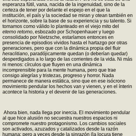
esperanza fútil, vana, nacida de la ingenuidad, sino de la
certeza de tener por delante el espejo en el que la
institución, el país y la sociedad se miran y otean también en
el horizonte, sobre la base de su experiencia y su talento. Si
tomamos como válido lo planteado en el viejo mito del
eterno retorno
, esbozado por Schopenhauer y luego
consolidado por Nietzsche, estaríamos entonces en
presencia de episodios vividos hasta el hartazgo por otras
generaciones, pero que con la dinámica propia del fluir
heraclitiano
, paradójicamente quedan (o deberían quedar)
desperdigados a lo largo de las corrientes de la vida. Ni más
ni menos: círculos que fluyen en una dinámica
incomprensible para la mente humana, pero que trae
consigo alegrías y tristezas, progreso y horror. Nada
permanece de manera estática, sino que en ese isócrono
movimiento pendular los hechos van y vienen, y en el ínterin
acontece la historia y el devenir de las generaciones.
Ahora bien, nada llega por inercia. El movimiento pendular
al que hice alusión no secuestra nuestros espacios ni
compromete nuestro protagonismo. Los cambios sociales
son activados, azuzados y catalizados desde la razón
humana; pero a veces desde la sinrazón (la locura tiene