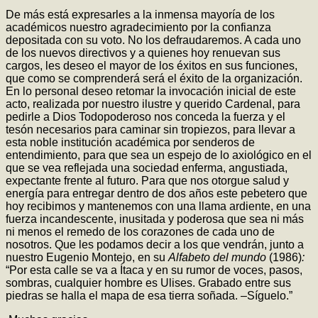
De más está expresarles a la inmensa mayoría de los
académicos nuestro agradecimiento por la confianza
depositada con su voto. No los defraudaremos. A cada uno
de los nuevos directivos y a quienes hoy renuevan sus
cargos, les deseo el mayor de los éxitos en sus funciones,
que como se comprenderá será el éxito de la organización.
En lo personal deseo retomar la invocación inicial de este
acto, realizada por nuestro ilustre y querido Cardenal, para
pedirle a Dios Todopoderoso nos conceda la fuerza y el
tesón necesarios para caminar sin tropiezos, para llevar a
esta noble institución académica por senderos de
entendimiento, para que sea un espejo de lo axiológico en el
que se vea reflejada una sociedad enferma, angustiada,
expectante frente al futuro. Para que nos otorgue salud y
energía para entregar dentro de dos años este pebetero que
hoy recibimos y mantenemos con una llama ardiente, en una
fuerza incandescente, inusitada y poderosa que sea ni más
ni menos el remedo de los corazones de cada uno de
nosotros. Que les podamos decir a los que vendrán, junto a
nuestro Eugenio Montejo, en su
Alfabeto del mundo
(1986)
:
“Por esta calle se va a Ítaca y en su rumor de voces, pasos,
sombras, cualquier hombre es Ulises. Grabado entre sus
piedras se halla el mapa de esa tierra soñada. –Síguelo.”