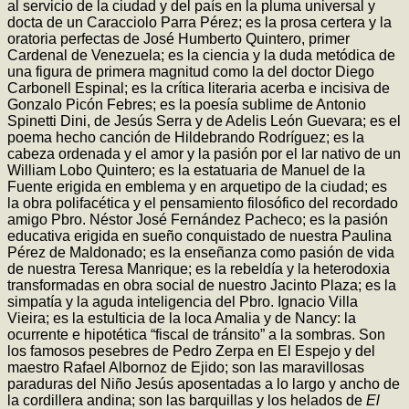
al servicio de la ciudad y del país en la pluma universal y
docta de un Caracciolo Parra Pérez; es la prosa certera y la
oratoria perfectas de José Humberto Quintero, primer
Cardenal de Venezuela; es la ciencia y la duda metódica de
una figura de primera magnitud como la del doctor Diego
Carbonell Espinal; es la crítica literaria acerba e incisiva de
Gonzalo Picón Febres; es la poesía sublime de Antonio
Spinetti Dini, de Jesús Serra y de Adelis León Guevara; es el
poema hecho canción de Hildebrando Rodríguez; es la
cabeza ordenada y el amor y la pasión por el lar nativo de un
William Lobo Quintero; es la estatuaria de Manuel de la
Fuente erigida en emblema y en arquetipo de la ciudad; es
la obra polifacética y el pensamiento filosófico del recordado
amigo Pbro. Néstor José Fernández Pacheco; es la pasión
educativa erigida en sueño conquistado de nuestra Paulina
Pérez de Maldonado; es la enseñanza como pasión de vida
de nuestra Teresa Manrique; es la rebeldía y la heterodoxia
transformadas en obra social de nuestro Jacinto Plaza; es la
simpatía y la aguda inteligencia del Pbro. Ignacio Villa
Vieira; es la estulticia de la loca Amalia y de Nancy: la
ocurrente e hipotética “fiscal de tránsito” a la sombras. Son
los famosos pesebres de Pedro Zerpa en El Espejo y del
maestro Rafael Albornoz de Ejido; son las maravillosas
paraduras del Niño Jesús aposentadas a lo largo y ancho de
la cordillera andina; son las barquillas y los helados de
El