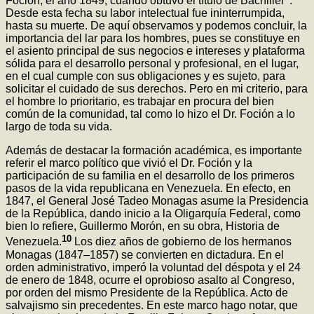
Foción, el año 1849; cuando obtuvo el título de Bachiller
.
Desde esta fecha su labor intelectual fue ininterrumpida,
hasta su muerte. De aquí observamos y podemos concluir, la
importancia del lar para los hombres, pues se constituye en
el asiento principal de sus negocios e intereses y plataforma
sólida para el desarrollo personal y profesional, en el lugar,
en el cual cumple con sus obligaciones y es sujeto, para
solicitar el cuidado de sus derechos. Pero en mi criterio, para
el hombre lo prioritario, es trabajar en procura del bien
común de la comunidad, tal como lo hizo el Dr. Foción a lo
largo de toda su vida.
Además de destacar la formación académica, es importante
referir el marco político que vivió el Dr. Foción y la
participación de su familia en el desarrollo de los primeros
pasos de la vida republicana en Venezuela. En efecto, en
1847, el General José Tadeo Monagas asume la Presidencia
de la República, dando inicio a la Oligarquía Federal, como
bien lo refiere, Guillermo Morón, en su obra, Historia de
10
Venezuela.
Los diez años de gobierno de los hermanos
Monagas (1847–1857) se convierten en dictadura. En el
orden administrativo, imperó la voluntad del déspota y el 24
de enero de 1848, ocurre el oprobioso asalto al Congreso,
por orden del mismo Presidente de la República. Acto de
salvajismo sin precedentes. En este marco hago notar, que