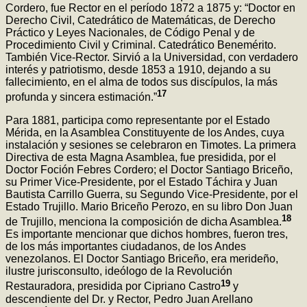
Cordero, fue Rector en el período 1872 a 1875 y: “Doctor en
Derecho Civil, Catedrático de Matemáticas, de Derecho
Práctico y Leyes Nacionales, de Código Penal y de
Procedimiento Civil y Criminal. Catedrático Benemérito.
También Vice-Rector. Sirvió a la Universidad, con verdadero
interés y patriotismo, desde 1853 a 1910, dejando a su
fallecimiento, en el alma de todos sus discípulos, la más
17
profunda y sincera estimación.”
Para 1881, participa como representante por el Estado
Mérida, en la Asamblea Constituyente de los Andes, cuya
instalación y sesiones se celebraron en Timotes. La primera
Directiva de esta Magna Asamblea, fue presidida, por el
Doctor Foción Febres Cordero; el Doctor Santiago Briceño,
su Primer Vice-Presidente, por el Estado Táchira y Juan
Bautista Carrillo Guerra, su Segundo Vice-Presidente, por el
Estado Trujillo. Mario Briceño Perozo, en su libro Don Juan
18
de Trujillo, menciona la composición de dicha Asamblea.
Es importante mencionar que dichos hombres, fueron tres,
de los más importantes ciudadanos, de los Andes
venezolanos. El Doctor Santiago Briceño, era merideño,
ilustre jurisconsulto, ideólogo de la Revolución
19
Restauradora, presidida por Cipriano Castro
y
descendiente del Dr. y Rector, Pedro Juan Arellano