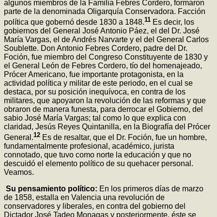
algunos miembros de la Familia Febres Cordero, formaron
parte de la denominada Oligarquía Conservadora. Facción
11
política que gobernó desde 1830 a 1848.
Es decir, los
gobiernos del General José Antonio Páez, el del Dr. José
María Vargas, el de Andrés Narvarte y el del General Carlos
Soublette. Don Antonio Febres Cordero, padre del Dr.
Foción, fue miembro del Congreso Constituyente de 1830 y
el General León de Febres Cordero, tío del homenajeado,
Prócer Americano, fue importante protagonista, en la
actividad política y militar de este periodo, en el cual se
destaca, por su posición inequívoca, en contra de los
militares, que apoyaron la revolución de las reformas y que
obraron de manera funesta, para derrocar el Gobierno, del
sabio José María Vargas; tal como lo que explica con
claridad, Jesús Reyes Quintanilla, en la Biografía del Prócer
12
General.
Es de resaltar, que el Dr. Foción, fue un hombre,
fundamentalmente profesional, académico, jurista
connotado, que tuvo como norte la educación y que no
descuidó el elemento político de su quehacer personal.
Veamos.
Su pensamiento político:
En los primeros días de marzo
de 1858, estalla en Valencia una revolución de
conservadores y liberales, en contra del gobierno del
Dictador José Tadeo Monagas y posteriormente, éste se