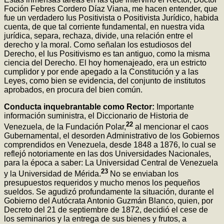
Foción Febres Cordero Díaz Viana, me hacen entender, que
fue un verdadero Ius Positivista o Positivista Jurídico, habida
cuenta, de que tal corriente fundamental, en nuestra vida
jurídica, separa, rechaza, divide, una relación entre el
derecho y la moral. Como señalan los estudiosos del
Derecho, el Ius Positivismo es tan antiguo, como la misma
ciencia del Derecho. El hoy homenajeado, era un estricto
cumplidor y por ende apegado a la Constitución y a las
Leyes, como bien se evidencia, del conjunto de institutos
aprobados, en procura del bien común.
Conducta inquebrantable como Rector:
Importante
información suministra, el Diccionario de Historia de
22
Venezuela, de la Fundación Polar,
al mencionar el caos
Gubernamental, el desorden Administrativo de los Gobiernos
comprendidos en Venezuela, desde 1848 a 1876, lo cual se
reflejó notoriamente en las dos Universidades Nacionales,
para la época a saber: La Universidad Central de Venezuela
23
y la Universidad de Mérida.
No se enviaban los
presupuestos requeridos y mucho menos los pequeños
sueldos. Se agudizó profundamente la situación, durante el
Gobierno del Autócrata Antonio Guzmán Blanco, quien, por
Decreto del 21 de septiembre de 1872, decidió el cese de
los seminarios y la entrega de sus bienes y frutos, a