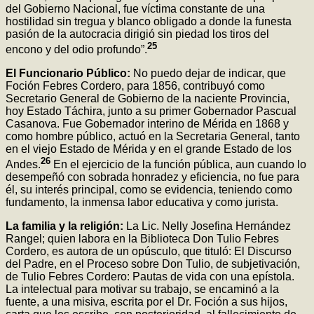
del Gobierno Nacional, fue víctima constante de una
hostilidad sin tregua y blanco obligado a donde la funesta
pasión de la autocracia dirigió sin piedad los tiros del
25
encono y del odio profundo”.
El Funcionario Público:
No puedo dejar de indicar, que
Foción Febres Cordero, para 1856, contribuyó como
Secretario General de Gobierno de la naciente Provincia,
hoy Estado Táchira, junto a su primer Gobernador Pascual
Casanova. Fue Gobernador interino de Mérida en 1868 y
como hombre público, actuó en la Secretaria General, tanto
en el viejo Estado de Mérida y en el grande Estado de los
26
Andes.
En el ejercicio de la función pública, aun cuando lo
desempeñó con sobrada honradez y eficiencia, no fue para
él, su interés principal, como se evidencia, teniendo como
fundamento, la inmensa labor educativa y como jurista.
La familia y la religión:
La Lic. Nelly Josefina Hernández
Rangel; quien labora en la Biblioteca Don Tulio Febres
Cordero, es autora de un opúsculo, que tituló: El Discurso
del Padre, en el Proceso sobre Don Tulio, de subjetivación,
de Tulio Febres Cordero: Pautas de vida con una epístola.
La intelectual para motivar su trabajo, se encaminó a la
fuente, a una misiva, escrita por el Dr. Foción a sus hijos,