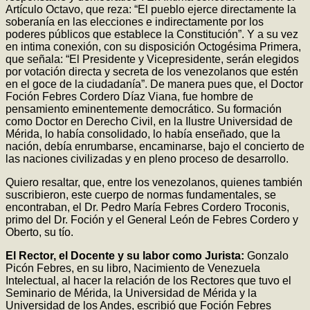
Artículo Octavo, que reza: “El pueblo ejerce directamente la
soberanía en las elecciones e indirectamente por los
poderes públicos que establece la Constitución”. Y a su vez
en intima conexión, con su disposición Octogésima Primera,
que señala: “El Presidente y Vicepresidente, serán elegidos
por votación directa y secreta de los venezolanos que estén
en el goce de la ciudadanía”. De manera pues que, el Doctor
Foción Febres Cordero Díaz Viana, fue hombre de
pensamiento eminentemente democrático. Su formación
como Doctor en Derecho Civil, en la Ilustre Universidad de
Mérida, lo había consolidado, lo había enseñado, que la
nación, debía enrumbarse, encaminarse, bajo el concierto de
las naciones civilizadas y en pleno proceso de desarrollo.
Quiero resaltar, que, entre los venezolanos, quienes también
suscribieron, este cuerpo de normas fundamentales, se
encontraban, el Dr. Pedro María Febres Cordero Troconis,
primo del Dr. Foción y el General León de Febres Cordero y
Oberto, su tío.
El Rector, el Docente y su labor como Jurista:
Gonzalo
Picón Febres, en su libro, Nacimiento de Venezuela
Intelectual, al hacer la relación de los Rectores que tuvo el
Seminario de Mérida, la Universidad de Mérida y la
Universidad de los Andes, escribió que Foción Febres