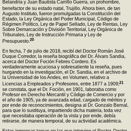
Belandría y Juan Bautista Carrillo Guerra, un prohombre,
benefactor de su estado natal, Trujillo.
Ahora bien, de tan
Augusto Instituto, fueron promulgadas la Constitución del
Estado, la Ley Orgánica del Poder Municipal, Código de
Régimen Político, Ley de Papel Sellado, Ley de Rentas, Ley
Sobre Demarcación y División Territorial, Ley Orgánica de
Tribunales, Ley de Instrucción Primaria y Ley de
20
Presupuesto.
En fecha, 7 de julio de 2018, recibí del Doctor Román José
Duque Corredor, la reseña biográfica del Dr. Álvaro Sandia,
acerca del Doctor Foción Febres Cordero. Es
verdaderamente acuciosa y sobresaliente la reseña, pues
hurgando en la investigación, el Dr. Sandia, en el archivo de
la Universidad de los Andes, en Volumen, relativo a
21
Licencias a Empleados y Profesores, entre 1877 a 1909;
se constata, que el Dr. Foción, en 1901, laboraba como
Profesor en Derecho Mercantil y Código de Comercio y por
el año de 1905, ya de avanzada edad, cargado de méritos y
por ende de reconocimientos, designa al Dr. Gonzalo Bernal,
para que lo sustituya, impartiendo dicha materia, toda vez
que necesitaba operación de la vista y por ende, debía
retirarse, de manera temporal, de su actividad académica.
Estas inmensas tareas en las que intervino el Rector, Doctor