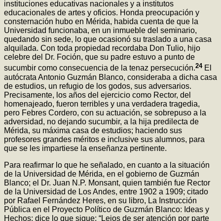
instituciones educativas nacionales y a institutos
educacionales de artes y oficios. Honda preocupación y
consternación hubo en Mérida, habida cuenta de que la
Universidad funcionaba, en un inmueble del seminario,
quedando sin sede, lo que ocasionó su traslado a una casa
alquilada. Con toda propiedad recordaba Don Tulio, hijo
celebre del Dr. Foción, que su padre estuvo a punto de
24
sucumbir como consecuencia de la tenaz persecución.
El
autócrata Antonio Guzmán Blanco, consideraba a dicha casa
de estudios, un refugio de los godos, sus adversarios.
Precisamente, los años del ejercicio como Rector, del
homenajeado, fueron terribles y una verdadera tragedia,
pero Febres Cordero, con su actuación, se sobrepuso a la
adversidad, no dejando sucumbir, a la hija predilecta de
Mérida, su máxima casa de estudios; haciendo sus
profesores grandes méritos e inclusive sus alumnos, para
que se les impartiese la enseñanza pertinente.
Para reafirmar lo que he señalado, en cuanto a la situación
de la Universidad de Mérida, en el gobierno de Guzmán
Blanco; el Dr. Juan N.P. Monsant, quien también fue Rector
de la Universidad de Los Andes, entre 1902 a 1909; citado
por Rafael Fernández Heres, en su libro, La Instrucción
Pública en el Proyecto Político de Guzmán Blanco: Ideas y
Hechos; dice lo que sigue: “Lejos de ser atención por parte