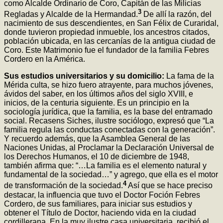
como Alcalde Ordinario de Coro, Capitán de las Milicias
3
Regladas y Alcalde de la Hermandad.
De allí la razón, del
nacimiento de sus descendientes, en San Félix de Curaridal,
donde tuvieron propiedad inmueble, los ancestros citados,
población ubicada, en las cercanías de la antigua ciudad de
Coro. Este Matrimonio fue el fundador de la familia Febres
Cordero en la América.
Sus estudios universitarios y su domicilio:
La fama de la
Mérida culta, se hizo fuero atrayente, para muchos jóvenes,
ávidos del saber, en los últimos años del siglo XVIII, e
inicios, de la centuria siguiente. Es un principio en la
sociología jurídica, que la familia, es la base del entramado
social. Recasens Siches, ilustre sociólogo, expresó que “La
familia regula las conductas conectadas con la generación”.
Y recuerdo además, que la Asamblea General de las
Naciones Unidas, al Proclamar la Declaración Universal de
los Derechos Humanos, el 10 de diciembre de 1948,
también afirma que: “…La familia es el elemento natural y
fundamental de la sociedad…” y agrego, que ella es el motor
4
de transformación de la sociedad.
Así que se hace preciso
destacar, la influencia que tuvo el Doctor Foción Febres
Cordero, de sus familiares, para iniciar sus estudios y
obtener el Título de Doctor, haciendo vida en la ciudad
cordillerana. En la muy ilustre casa universitaria, recibió el