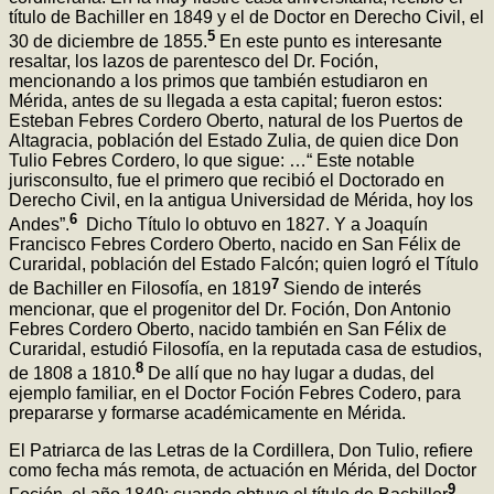
título de Bachiller en 1849 y el de Doctor en Derecho Civil, el
5
30 de diciembre de 1855.
En este punto es interesante
resaltar, los lazos de parentesco del Dr. Foción,
mencionando a los primos que también estudiaron en
Mérida, antes de su llegada a esta capital; fueron estos:
Esteban Febres Cordero Oberto, natural de los Puertos de
Altagracia, población del Estado Zulia, de quien dice Don
Tulio Febres Cordero, lo que sigue: …“ Este notable
jurisconsulto, fue el primero que recibió el Doctorado en
Derecho Civil, en la antigua Universidad de Mérida, hoy los
6
Andes”.
Dicho Título lo obtuvo en 1827. Y a Joaquín
Francisco Febres Cordero Oberto, nacido en San Félix de
Curaridal, población del Estado Falcón; quien logró el Título
7
de Bachiller en Filosofía, en 1819
Siendo de interés
mencionar, que el progenitor del Dr. Foción, Don Antonio
Febres Cordero Oberto, nacido también en San Félix de
Curaridal, estudió Filosofía, en la reputada casa de estudios,
8
de 1808 a 1810.
De allí que no hay lugar a dudas, del
ejemplo familiar, en el Doctor Foción Febres Codero, para
prepararse y formarse académicamente en Mérida.
El Patriarca de las Letras de la Cordillera, Don Tulio, refiere
como fecha más remota, de actuación en Mérida, del Doctor
9