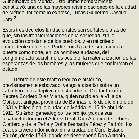
Gubernativa de Mérida. Este último nombramiento
constituyó, una de las mayores reivindicaciones de la ciudad
de Mérida, tal como lo expresó, Lucas Guillermo Castillo
2
Lara.
Estos tres decretos fundacionales son señales claras de
que, sin las transformaciones de la sociedad, sin la
evolución constante de los pueblos, y en mi criterio,
coincidente con el del Padre Luis Ugalde, sin la utopía
puesta como norte, en los hombres audaces, del
conglomerado social, no es posible, la materialización de las
esperanzas de los hombres y las mujeres que conforman el
estado.
Dentro de este marco teórico e histórico,
brevísimamente esbozado, vengo a disertar sobre un
caballero, hijo adoptivo de esta urbe, el Doctor Foción
Febres Cordero Díaz Viana, quién nació en la Villa de
Obispos, antigua provincia de Barinas, el 8 de diciembre de
1831 y falleció en la ciudad de Mérida, el 15 de abril de
1911. Su árbol genealógico fue prolijo, ya que sus
bisabuelos fueron el Alférez Real, Don Antonio de Febres
Cordero y de la Peña y Doña Bernarda Pérez y Padrón, los
cuales tuvieron domicilio, en la ciudad de Coro, Estado
Falcón, desde 1748, donde se desempeñó Don Antonio,