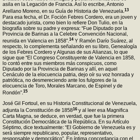
asila en la Legación de Francia. Así lo escribe, Antonio
13
Arellano Moreno, en su Guía de Historia de Venezuela.
Para esa fecha, el Dr. Foción Febres Cordero, era un joven y
destacado jurista, como bien lo refiere Don Tulio, en la
biografía sobre su padre y expresa: “Fue Diputado por la
Provincia de Barinas a la Celebre Convención Nacional,
14
reunida en Valencia en 1858”.
Y Ramón Darío Suárez, al
respecto, lo complementa señalando en su libro, Genealogía
de los Febres Cordero y Algunas de sus Alianzas, lo que
sigue que “El Congreso Constituyente de Valencia en 1858,
lo contó entre sus miembros más conspicuos, como
Diputado por la Provincia de Barinas y allí, en aquel
Cenáculo de la elocuencia patria, dejo oír su voz honrada y
patriótica, no desmereciendo ante los fulgores de la
elocuencia de Toro, Morales Marcano, de Espinel y de
15
Rondón”.
José Gil Fortoul, en su Historia Constitucional de Venezuela,
16
adjunta la Constitución de 1858
y al leer esa Magnifica
Carta Magna, se deduce, en verdad, que fue la primera
Constitución Democrática de la República. En su Artículo
Séptimo, dice textualmente: “El Gobierno de Venezuela es y
será siempre republicano, popular, representativo,
responsable y democrático”. En íntima concordancia con el