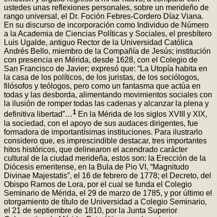
ustedes unas reflexiones personales, sobre un merideño de
rango universal, el Dr. Foción Febres-Cordero Díaz Viana.
En su discurso de incorporación como Individuo de Número
a la Academia de Ciencias Políticas y Sociales, el presbítero
Luis Ugalde, antiguo Rector de la Universidad Católica
Andrés Bello, miembro de la Compañía de Jesús; institución
con presencia en Mérida, desde 1628, con el Colegio de
San Francisco de Javier; expresó que: “La Utopía habita en
la casa de los políticos, de los juristas, de los sociólogos,
filósofos y teólogos, pero como un fantasma que actúa en
todas y las desborda, alimentando movimientos sociales con
la ilusión de romper todas las cadenas y alcanzar la plena y
1
definitiva libertad”…
En la Mérida de los siglos XVIII y XIX,
la sociedad, con el apoyo de sus audaces dirigentes, fue
formadora de importantísimas instituciones. Para ilustrarlo
considero que, es imprescindible destacar, tres importantes
hitos históricos, que delinearon el acendrado carácter
cultural de la ciudad merideña, estos son: la Erección de la
Diócesis emeritense, en la Bula de Pio VI, “Magnitudo
Divinae Majestatis”, el 16 de febrero de 1778; el Decreto, del
Obispo Ramos de Lora, por el cual se funda el Colegio
Seminario de Mérida, el 29 de marzo de 1785, y por último el
otorgamiento de título de Universidad a Colegio Seminario,
el 21 de septiembre de 1810, por la Junta Superior