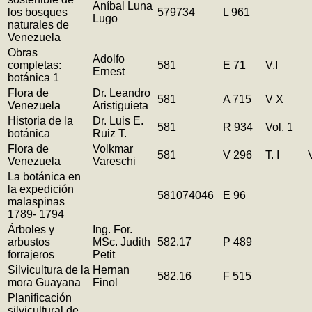
Aníbal Luna
los bosques
579734
L 961
Lugo
naturales de
Venezuela
Obras
Adolfo
completas:
581
E 71
V.I
Ernest
botánica 1
Flora de
Dr. Leandro
581
A 715
V X
Venezuela
Aristiguieta
Historia de la
Dr. Luis E.
581
R 934
Vol. 1
botánica
Ruiz T.
Flora de
Volkmar
581
V 296
T. I
V
Venezuela
Vareschi
La botánica en
la expedición
581074046
E 96
malaspinas
1789- 1794
Árboles y
Ing. For.
arbustos
MSc. Judith
582.17
P 489
forrajeros
Petit
Silvicultura de la
Hernan
582.16
F 515
mora Guayana
Finol
Planificación
silvicultural de