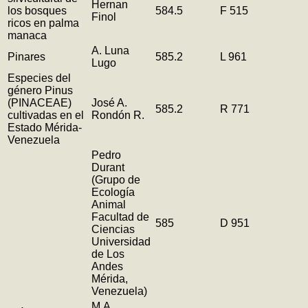
Hernan
los bosques
584.5
F 515
Finol
ricos en palma
manaca
A. Luna
Pinares
585.2
L 961
Lugo
Especies del
género Pinus
(PINACEAE)
José A.
585.2
R 771
cultivadas en el
Rondón R.
Estado Mérida-
Venezuela
Pedro
Durant
(Grupo de
Ecología
Animal
Facultad de
585
D 951
Ciencias
Universidad
de Los
Andes
Mérida,
Venezuela)
M.A.