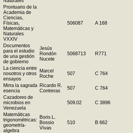
Naturales
Prontuario de la
Academia de
Ciencias,
Físicas,
506087
A 168
Matemáticas y
Naturales
VXXIV
Documentos
Jesús
para el estudio
Rondón
5068713
R771
de una gestión
Nucete
de gobierno
La ciencia entre
Marcel
nosotros y otros
507
C 764
Roche
ensayos
Mirra la sagrada
Ricardo R.
507
C 764
esencia
Contreras
Cazadores de
microbios en
509.02
C 3896
Venezuela
Matemáticas
Boris L.
trigonométricas:
Bossio
510
B 662
geometría-
Vivas
algebra