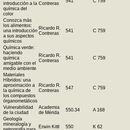
541
C 759
introducción a la
Contreras
química del
color
Conozca más
los alimentos:
Ricardo R.
una introducción
541
C 759
Contreras
a sus aspectos
químicos
Química verde:
haciendo
Ricardo R.
química
541
C 759
Contreras
amigable con el
medio ambiente
Materiales
Híbridos: una
aproximación a
Ricardo R.
547
C 759
la química de
Contreras
los compuestos
órganometálicos
Vulnerabilidad
Academia
550.34
A 168
de la ciudad
de Mérida
Geología
mineralogía y
Erwin Kittl
550
K 62
petrografía para