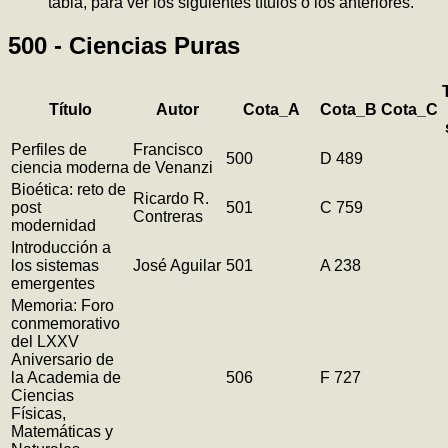
tabla, para ver los siguientes títulos o los anteriores.
500 - Ciencias Puras
Título
Autor
Cota_A
Cota_B
Cota_C
Perfiles de
Francisco
500
D 489
ciencia moderna
de Venanzi
Bioética: reto de
Ricardo R.
post
501
C 759
Contreras
modernidad
Introducción a
los sistemas
José Aguilar
501
A 238
emergentes
Memoria: Foro
conmemorativo
del LXXV
Aniversario de
la Academia de
506
F 727
Ciencias
Físicas,
Matemáticas y