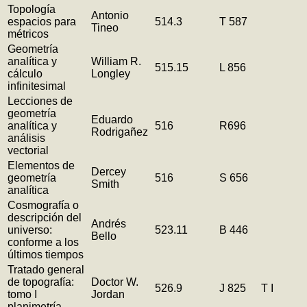
Topología
Antonio
espacios para
514.3
T 587
Tineo
métricos
Geometría
analítica y
William R.
515.15
L 856
cálculo
Longley
infinitesimal
Lecciones de
geometría
Eduardo
analítica y
516
R696
Rodrigañez
análisis
vectorial
Elementos de
Dercey
geometría
516
S 656
Smith
analítica
Cosmografía o
descripción del
Andrés
universo:
523.11
B 446
Bello
conforme a los
últimos tiempos
Tratado general
de topografía:
Doctor W.
526.9
J 825
T I
tomo I
Jordan
planimetría