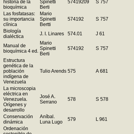
historia de la
Spinetti
57419209
S 757
bioquímica
Berti
Las fosfatasas:
Mario
su importancia
Spinetti
574192
S 757
clínica
Bertti
Biología
J. I. Linares
574.01
J 61
dialéctica
Mario
Manual de
Spinetti
574192
S 757
bioquímica 4 ed.
Berti
Estructura
genética de la
población
Tulio Arends
575
A 681
indígena de
Venezuela
La microscopia
eléctrica en
José A.
Venezuela.
578
S 578
Serrano
Orígenes y
desarrollo
Conservación
Aníbal.
579
L 961
dinámica
Luna Lugo
Ordenación
sostenible de