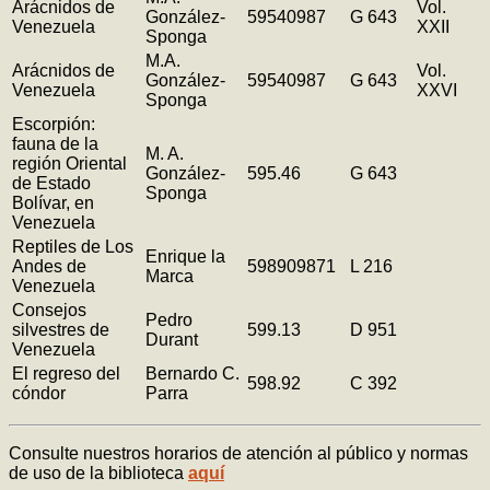
Arácnidos de
Vol.
González-
59540987
G 643
Venezuela
XXII
Sponga
M.A.
Arácnidos de
Vol.
González-
59540987
G 643
Venezuela
XXVI
Sponga
Escorpión:
fauna de la
M. A.
región Oriental
González-
595.46
G 643
de Estado
Sponga
Bolívar, en
Venezuela
Reptiles de Los
Enrique la
Andes de
598909871
L 216
Marca
Venezuela
Consejos
Pedro
silvestres de
599.13
D 951
Durant
Venezuela
El regreso del
Bernardo C.
598.92
C 392
cóndor
Parra
Consulte nuestros horarios de atención al público y normas
de uso de la biblioteca
aquí