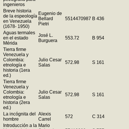
ingenieros
Breve historia
Eugenio de
de la espeología
Bellard
5514470987
B 436
en Venezuela
Pietri
(1678- 1950)
Aguas termales
José L.
en el estado
553.72
B 954
Burguera
Mérida
Tierra firme
Venezuela y
Colombia:
Julio Cesar
572.98
S 161
etnología e
Salas
historia (1era
ed.)
Tierra firme
Venezuela y
Colombia:
Julio Cesar
572.98
S 161
etnología e
Salas
historia (2era
ed.)
La incógnita del
Alexis
572
C 314
hombre
Carrel
Introducción a la
Mario