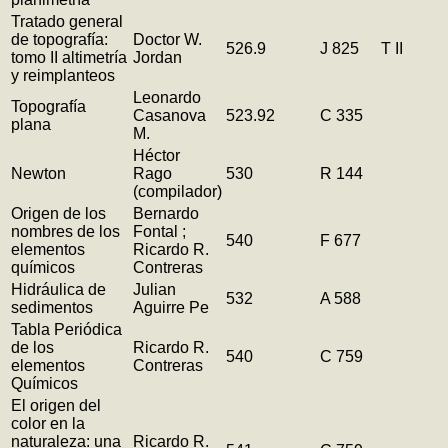
Tratado general
de topografía:
Doctor W.
526.9
J 825
T II
tomo II altimetría
Jordan
y reimplanteos
Leonardo
Topografía
Casanova
523.92
C 335
plana
M.
Héctor
Newton
Rago
530
R 144
(compilador)
Origen de los
Bernardo
nombres de los
Fontal ;
540
F 677
elementos
Ricardo R.
químicos
Contreras
Hidráulica de
Julian
532
A 588
sedimentos
Aguirre Pe
Tabla Periódica
de los
Ricardo R.
540
C 759
elementos
Contreras
Químicos
El origen del
color en la
naturaleza: una
Ricardo R.