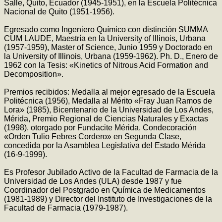
Salle, Quito, Ecuador (1945-1951), en la Escuela Politécnica
Nacional de Quito (1951-1956).
Egresado como Ingeniero Químico con distinción SUMMA
CUM LAUDE, Maestría en la University of Illinois, Urbana
(1957-1959), Master of Science, Junio 1959 y Doctorado en
la University of Illinois, Urbana (1959-1962). Ph. D., Enero de
1962 con la Tesis: «Kinetics of Nitrous Acid Formation and
Decomposition».
Premios recibidos: Medalla al mejor egresado de la Escuela
Politécnica (1956), Medalla al Mérito «Fray Juan Ramos de
Lora» (1985), Bicentenario de la Universidad de Los Andes,
Mérida, Premio Regional de Ciencias Naturales y Exactas
(1998), otorgado por Fundacite Mérida, Condecoración
«Orden Tulio Febres Cordero» en Segunda Clase,
concedida por la Asamblea Legislativa del Estado Mérida
(16-9-1999).
Es Profesor Jubilado Activo de la Facultad de Farmacia de la
Universidad de Los Andes (ULA) desde 1987 y fue
Coordinador del Postgrado en Química de Medicamentos
(1981-1989) y Director del Instituto de Investigaciones de la
Facultad de Farmacia (1979-1987).